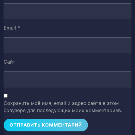
Глава 51. Грабители апокалиптического
52
мира
Email
*
Глава 52. Пропустил несколько
53
Глава 53. Преследование
54
Сайт
Глава 54. Маленький последователь
55
Глава 55. Она стала няней
56
Глава 56. Воссоединение после смерти
57
Сохранить моё имя, email и адрес сайта в этом
Глава 57. Выйти из безнадежной
браузере для последующих моих комментариев.
58
ситуации
Глава 58. Из-за следов от зубов
59