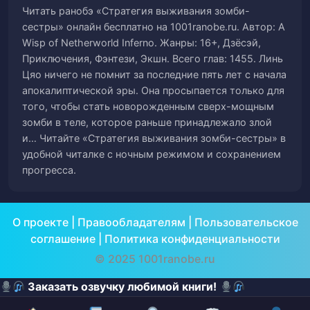
Читать ранобэ «Cтратегия выживания зомби-
Глава 59. Подтвержденные новости
60
сестры» онлайн бесплатно на 1001ranobe.ru. Автор: A
Wisp of Netherworld Inferno. Жанры: 16+, Дзёсэй,
Глава 60. Бой с зомби 5 уровня
61
Приключения, Фэнтези, Экшн. Всего глав: 1455. Линь
Цяо ничего не помнит за последние пять лет с начала
Глава 61. Интенсивный бой в лесу
62
апокалиптической эры. Она просыпается только для
того, чтобы стать новорожденным сверх-мощным
Глава 62. Она совершила глупость
63
зомби в теле, которое раньше принадлежало злой
и… Читайте «Cтратегия выживания зомби-сестры» в
Глава 63. Странная ситуация, которая
удобной читалке с ночным режимом и сохранением
64
прогресса.
произошла на дне озера
Глава 64. Восстановление тела (часть 1)
65
О проекте
|
Правообладателям
|
Пользовательское
соглашение
Глава 65. Успешно стать невидимой
|
Политика конфиденциальности
66
© 2025 1001ranobe.ru
Глава 66. Проезжая мимо маленького
67
Заказать озвучку любимой книги!
города