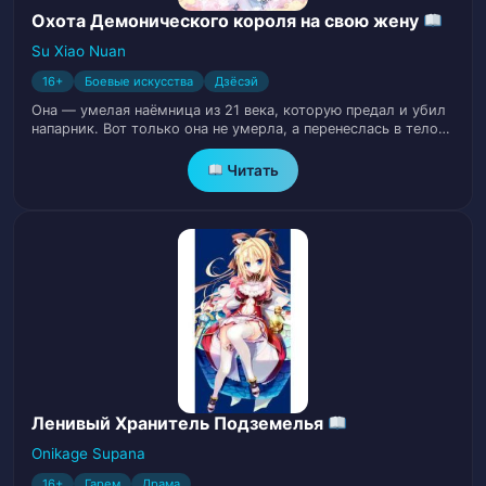
18
2)
Охота Демонического короля на свою жену
Su Xiao Nuan
Глава 18. Разумный Зомби
19
16+
Боевые искусства
Дзёсэй
Она — умелая наёмница из 21 века, которую предал и убил
Глава 19. Энергия Ядра зомби
20
напарник. Вот только она не умерла, а перенеслась в тело…
Читать
Глава 20. Украденная добыча
21
Глава 21. Текущая ситуация в
22
апокалиптическом мире
Глава 22. Человек, который преградил
23
путь
Глава 23. Предчувствие опасности
24
Ленивый Хранитель Подземелья
Глава 24. Независимость или
Onikage Supana
25
Зависимость
16+
Гарем
Драма