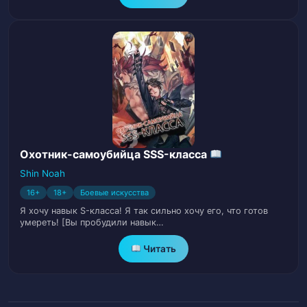
Глава 33. Предательство товарищей по
34
команде
Глава 34. Зомби пятого уровня
35
Глава 35. Успешное спасение
36
Глава 36. Атака вируса
37
Глава 37. Зомби, прыгнувший в воду
38
Охотник-самоубийца SSS-класса
Shin Noah
Глава 38. Мутировавший Зомби
39
16+
18+
Боевые искусства
Я хочу навык S-класса! Я так сильно хочу его, что готов
Глава 39. Странное общение
40
умереть! [Вы пробудили навык…
Читать
Глава 40. Акт мести
41
Глава 41. Причина предательства
42