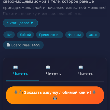
сверх-мощным зомби в теле, которое раньше
принадлежало злой и печально известной женщине!
Похитив девочку и изнасиловав её отца,
предыдущий хозяин тела встретил свою кончину в
Читать далее ▼
руках заговоров, которые она сама сторила всю
свою жизнь, и у Линь Цяо не было иного выбора,
16+
Дзёсэй
Приключения
Фэнтези
Экшн
кроме как справиться с последствиями, пытаясь
выяснить своё прошлое и судьбу её родных.
Всего глав:
1455
Что касается отца маленькой девочки, разве он не
может вести достойный бой? Он человек, но
почему он кусает зомби? Она зомби! Она та, кто
должен кусать!# Ускоренное развитие,
Читать
Читать
Читать
Апокалипсис, Каннибализм, Childcare, Эволюция,
Девушка — протагонист, Магические места >>,
Монстры, Беременность, Смена расы, R*pe Victim
Заказать озвучку любимой книги!
Becomes Lover, Reverse R*pe, Романтический
побочный сюжет, R*pe, Медленное развитие
любовного сюжета, Специальные способности,