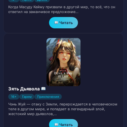
Когда Масуду Кейму призвали в другой мир, то всё, что он
Глава 25. Внезапно поражённая молнией
26
ответил на заманчивое предложение…
Глава 26. Исчезнувший зомби
Читать
27
Глава 27. Лёгкие отношения
28
Глава 28. Образы в её голове
29
Глава 29. Движение во сне
30
Глава 30. Иди кушать клубнику
31
Зять Дьявола
Глава 31. Посадить клубнику в
32
16+
Гарем
Приключения
пространстве?
Чэнь Жуй — отаку с Земли, перерождается в человеческом
теле в другом мире, и попадает в легендарный злой,
Глава 32. Изменение когтей
33
жестокий мир дьяволов,…
Читать