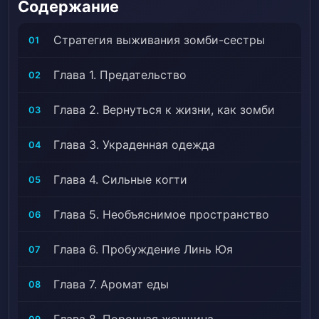
Содержание
Переселение, Перемещенный в другой мир,
Становление сильного, Зомби
Cтратегия выживания зомби-сестры
01
Глава 1. Предательство
02
Глава 2. Вернуться к жизни, как зомби
03
Глава 3. Украденная одежда
04
Глава 4. Сильные когти
05
Глава 5. Необъяснимое пространство
06
Глава 6. Пробуждение Линь Юя
07
Глава 7. Аромат еды
08