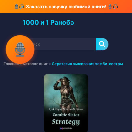
Перейти
Заказать озвучку любимой книги!
к
содержимому
1000 и 1 Ранобэ
Перейти
к
содержимому
Найти:
Главная
»
Каталог книг
»
Cтратегия выживания зомби-сестры