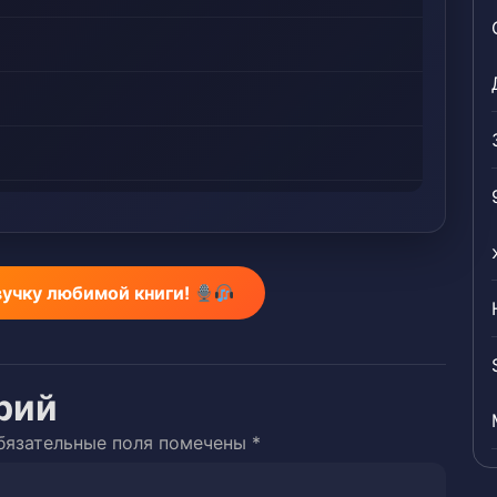
вучку любимой книги!
ик школы «Одной Вспышки»
рий
бязательные поля помечены
*