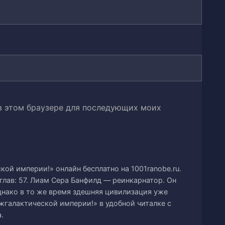
иями
 в этом браузере для последующих моих
кой империи!» онлайн бесплатно на 1001ranobe.ru.
глав: 57. Лиам Сера Банфилд — реинкарнатор. Он
иам
днако в то же время здешняя цивилизация уже
жгалактической империи!» в удобной читалке с
к рыбка
.