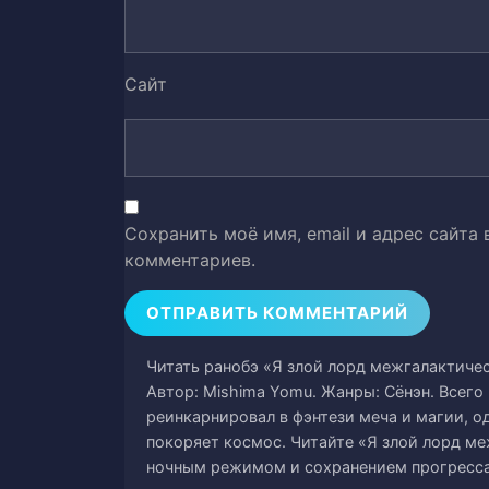
Глава 21: Глава горничных
26
Глава 22: Слова наставника
Сайт
27
Глава 23: Управление территор
28
Глава 24: Сделка
29
Сохранить моё имя, email и адрес сайта
Глава 25: Подготовка
30
комментариев.
Глава 26: Барбекю
31
Глава 27: Слишком поздно
32
Читать ранобэ «Я злой лорд межгалактичес
Автор: Mishima Yomu. Жанры: Сёнэн. Всего 
Глава 28: Охотник на пиратов Л
33
реинкарнировал в фэнтези меча и магии, о
покоряет космос. Читайте «Я злой лорд ме
Глава 29: Выскользнувшая из ру
34
ночным режимом и сохранением прогресса