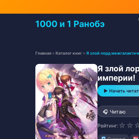
Перейти
к
содержимому
1000 и 1 Ранобэ
Перейти
к
содержимому
Главная
»
Каталог книг
»
Я злой лорд межгалактич
Я злой ло
империи!
▶ Начать читат
☆
☆
Рейтинг:
Онгоинг