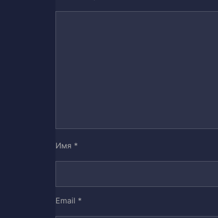
Глава 14: Семья
17
Глава 15: Благодарность
18
Глава 16: Эпилог первого тома
19
Первые арты печатной версии в
20
Иллюстрации
21
Глава 17: Пролог
22
Имя
*
Глава 18: Дом Разелей
23
Глава 19: Бегом, марш!
24
Email
*
Глава 20: Коллеги злые лорды
25