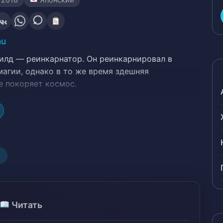
mu
илд — реинкарнатор. Он реинкарнировал в
магии, однако в то же время здешняя
е покоряет космос.
7
Читать