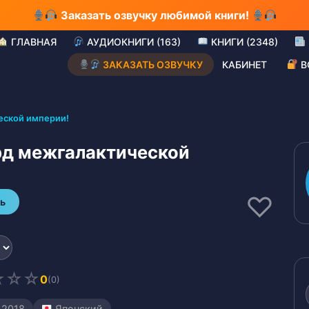
Заказать озвучку любимой книги!
ГЛАВНАЯ
АУДИОКНИГИ (163)
КНИГИ (2348)
ЗАКАЗАТЬ ОЗВУЧКУ
КАБИНЕТ
В
еской империи!
рд межгалактической
♡
ь
☆
☆
☆
0
(0)
2018
Японский