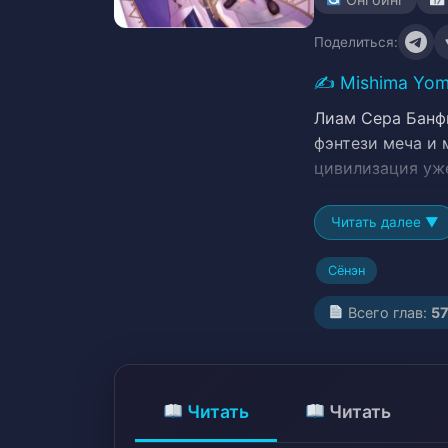
Поделиться:
✍️
Mishima Yo
Лиам Сера Банф
фэнтези меча и 
цивилизация уж
Читать далее ▼
Сёнэн
Всего глав:
5
Читать
Читать