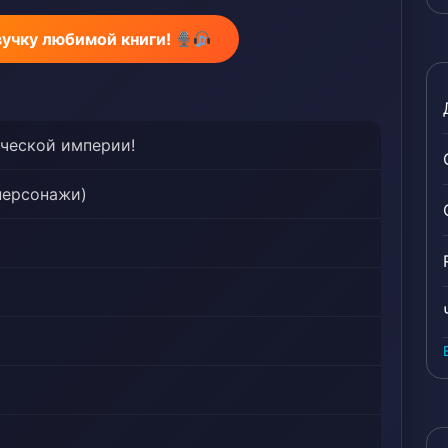
вучку любимой книги!
ической империи!
персонажи)