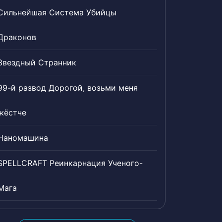
Сильнейшая Система Убийцы
Драконов
Звездный Странник
99-й развод Дорогой, возьми меня
жёстче
Наномашина
SPELLCRAFT Реинкарнация Ученого-
Мага