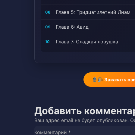
Глава 5: Тридцатилетний Лиам
08
Глава 6: Авид
09
Глава 7: Сладкая ловушка
10
Глава 8: Злой торговец
11
Глава 9: Космические пираты
12
Заказать оз
Глава 10: Первое сражение
13
Глава 11: Основатель и преемн
14
Добавить коммента
Глава 12: Сокровища
15
Ваш адрес email не будет опубликован.
О
Глава 13: Принцесса-рыцарь
16
Комментарий
*