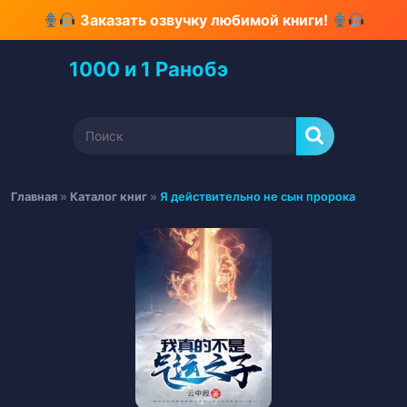
Перейти
Заказать озвучку любимой книги!
к
содержимому
1000 и 1 Ранобэ
Перейти
к
содержимому
Найти:
Главная
»
Каталог книг
»
Я действительно не сын пророка