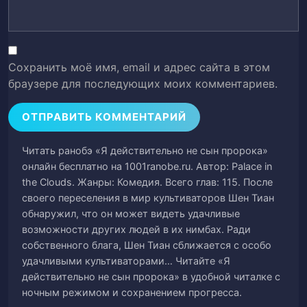
25
судьбы
Глава 25: Мастер помог мне, я должен
26
отблагодарить его!
Сохранить моё имя, email и адрес сайта в этом
браузере для последующих моих комментариев.
Глава 26: Ход лавочника Сонга
27
Глава 27: Мы всегда будем
28
поддерживать маленькую волшебницу!
Читать ранобэ «Я действительно не сын пророка»
онлайн бесплатно на 1001ranobe.ru. Автор: Palace in
Глава 28: Обиженная маленькая
the Clouds. Жанры: Комедия. Всего глав: 115. После
29
волшебница
своего переселения в мир культиваторов Шен Тиан
обнаружил, что он может видеть удачливые
возможности других людей в их нимбах. Ради
Глава 29: Чего ты хочешь?
30
собственного блага, Шен Тиан сближается с особо
удачливыми культиваторами… Читайте «Я
Глава 30: Ночной визит маленькой
31
действительно не сын пророка» в удобной читалке с
волшебницы
ночным режимом и сохранением прогресса.