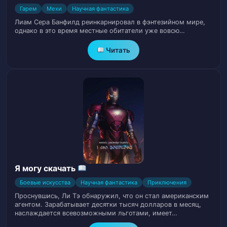
Глава 17. Лес Изгнанников
18
Гарем
Мехи
Научная фантастика
Лиам Сера Банфилд реинкарнировал в фэнтезийном мире,
Глава 18. Тактический нож Бешеный Пес
19
однако в это время местные обитатели уже вовсю…
Читать
Глава 19. Повстанческая армия
20
Глава 20. Военный нож проливает кровь
21
Глава 21. Боевые сапоги редкого класса
22
Глава 22. Я ненавижу, когда меня
23
обманывают!
Глава 23. Повстанческая армия атакует
24
Я могу скачать
Боевые искусства
Научная фантастика
Приключения
Глава 24. Большая сюжетная миссия
25
Проснувшись, Ли Тэ обнаружил, что он стал американским
агентом. Зарабатывает десятки тысяч долларов в месяц,
наслаждается всевозможными льготами, имеет…
Глава 25. Бомбардировка тяжелого
26