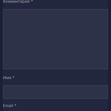
Комментарий
*
Глава 41. Обмен
42
Глава 42. Контролер Урагана
43
Глава 43. Кофе с Красным Вином
44
Глава 44. Черная Роза
45
Глава 45.Сделка
46
Глава 46. Штормовой город
47
Имя
*
Глава 47. Биочип
48
Глава 48. Красная королева
49
Email
*
Глава 49. Дуэль (часть 1)
50