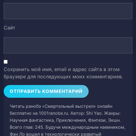
Глава 50. Дуэль (часть 2)
51
Глава 51. Дуэль (часть 3)
52
Сайт
Глава 52. В море
53
Глава 53. Спор с высокими ставками
54
(часть 1)
Сохранить моё имя, email и адрес сайта в этом
Глава 54. Спор с высокими ставками
браузере для последующих моих комментариев.
55
(часть 2)
Глава 55. Спор с высокими ставками
56
(часть 3)
Читать ранобэ «Смертельный выстрел» онлайн
бесплатно на 1001ranobe.ru. Автор: Shi Yao. Жанры:
Глава 56. Скат
57
Научная фантастика, Приключения, Фэнтези, Экшн.
Всего глав: 245. Будучи международным наемником,
Фэн Ло вошел в технологически развитый
Глава 57. Прыгающая как камень рыба
58