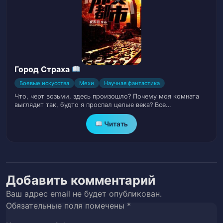
Глава 34. Племя Ветеранов
35
Глава 35. Операция обезглавливания
36
(часть 1)
Город Страха
Глава 36. Операция обезглавливания
37
(часть 2)
Боевые искусства
Мехи
Научная фантастика
Что, черт возьми, здесь произошло? Почему моя комната
выглядит так, будто я проспал целые века? Все…
Глава 37. Операция обезглавливания
38
(часть 3)
Читать
Глава 38. Операция обезглавливания
39
(Часть 4)
Добавить комментарий
Глава 39. Операция обезглавливания
40
(часть 5)
Ваш адрес email не будет опубликован.
Обязательные поля помечены
*
Глава 40. Знак Почета
41