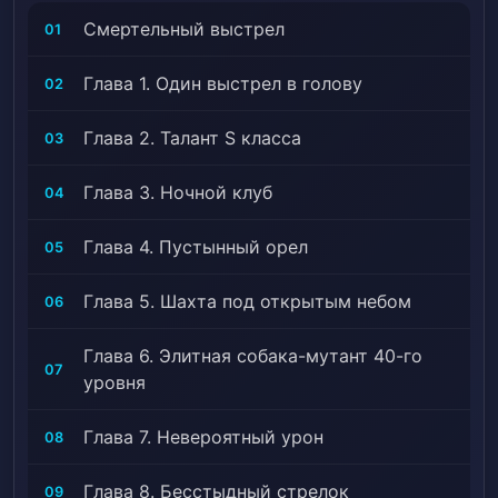
одиночка, Протагонист — парень, Наёмники,
Смертельный выстрел
01
ММОРПГ, Новые знания, Прирученные животные,
Перемещенный в другой мир, Виртуальная
Глава 1. Один выстрел в голову
02
реальность
Глава 2. Талант S класса
03
Глава 3. Ночной клуб
04
Глава 4. Пустынный орел
05
Глава 5. Шахта под открытым небом
06
Глава 6. Элитная собака-мутант 40-го
07
уровня
Глава 7. Невероятный урон
08
Глава 8. Бесстыдный стрелок
09