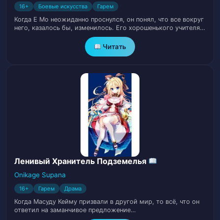
16+
Боевые искусства
Гарем
Глава 20. Мимолётный Лунный Сон
23
Когда Е Мо неожиданно проснулся, он понял, что все вокруг
(часть 6)
него, казалось бы, изменилось. Его хорошенького учителя…
Читать
Глава 21. Мимолётный Лунный Сон
24
(часть 7)
Глава 22. Локк и Элс (часть 1)
25
Глава 23. Локк и Элс (часть 2)
26
Глава 24. Локк и Элс (часть 3)
27
Глава 25. Локк и Элс (часть 4)
28
Ленивый Хранитель Подземелья
Onikage Supana
Глава 26. Просьба Элса
29
16+
Гарем
Драма
Когда Масуду Кейму призвали в другой мир, то всё, что он
Глава 27. Финальные Приготовления
30
ответил на заманчивое предложение…