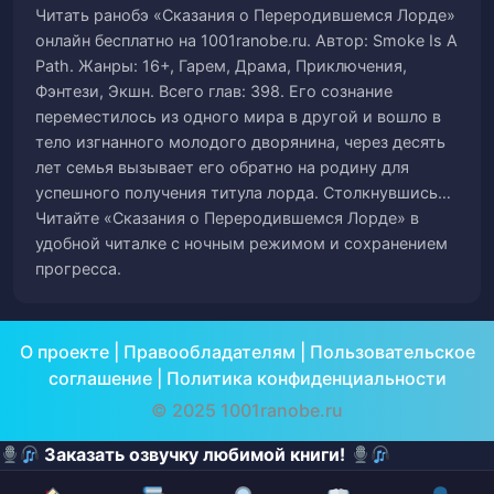
Читать ранобэ «Сказания о Переродившемся Лорде»
онлайн бесплатно на 1001ranobe.ru. Автор: Smoke Is A
Глава 54. Реорганизация и Служанки
57
Path. Жанры: 16+, Гарем, Драма, Приключения,
Фэнтези, Экшн. Всего глав: 398. Его сознание
Глава 55. Засада и Доход
58
переместилось из одного мира в другой и вошло в
тело изгнанного молодого дворянина, через десять
Глава 56. Барон Миранда
59
лет семья вызывает его обратно на родину для
успешного получения титула лорда. Столкнувшись…
Глава 57. Различные Приготовления
Читайте «Сказания о Переродившемся Лорде» в
60
Перед Путешествием
удобной читалке с ночным режимом и сохранением
прогресса.
Глава 58. Северное Путешествие
61
Начинается
О проекте
|
Правообладателям
|
Пользовательское
Глава 59. Убить Их Всех
62
соглашение
|
Политика конфиденциальности
© 2025 1001ranobe.ru
Глава 60. Вторжение и Захват Лагеря
63
Заказать озвучку любимой книги!
Глава 61. Прибытие Конвоя
64