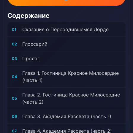
начала, R*pe, Reverse R*pe, Романтический
побочный сюжет, Королевская власть, Рабы,
Содержание
Стратегические битвы, Стратег, Технологический
разрыв, Переселение, Перемещенный в другой мир,
Сказания о Переродившемся Лорде
01
Недооцененный протагонист, Уникальная техника
культивирования, Войны
Глоссарий
02
Пролог
03
Глава 1. Гостиница Красное Милосердие
04
(часть 1)
Глава 2. Гостиница Красное Милосердие
05
(часть 2)
Глава 3. Академия Рассвета (часть 1)
06
Глава 4. Академия Рассвета (часть 2)
07