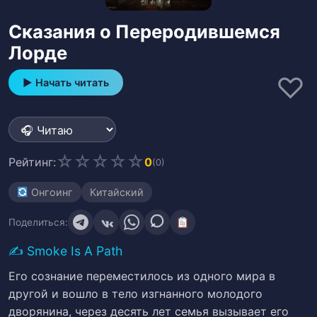
Сказания о Переродившемся
Лорде
♡
▶ Начать читать
☆
☆
☆
☆
☆
Рейтинг:
0
(0)
Онгоинг
Китайский
Поделиться:
✍️
Smoke Is A Path
Его сознание переместилось из одного мира в
другой и вошло в тело изгнанного молодого
дворянина, через десять лет семья вызывает его