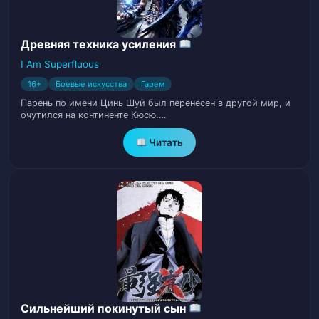
Глава 13. Глава Академии Левинс
16
Глава 14. Дом у Озера
17
Древняя техника усиления
I Am Superfluous
Глава 15. Мимолетный Лунный Сон
16+
Боевые искусства
Гарем
18
(часть 1)
Парень по имени Цинь Шуй был перенесен в другой мир, и
очутился на континенте Кюсю.…
Глава 16. Мимолетный Лунный Сон
19
Читать
(часть 2)
Глава 17. Мимолётный Лунный Сон
20
(часть 3)
Глава 18. Мимолётный Лунный Сон
21
(часть 4)
Глава 19. Мимолётный Лунный Сон
22
(часть 5)
Сильнейший покинутый сын