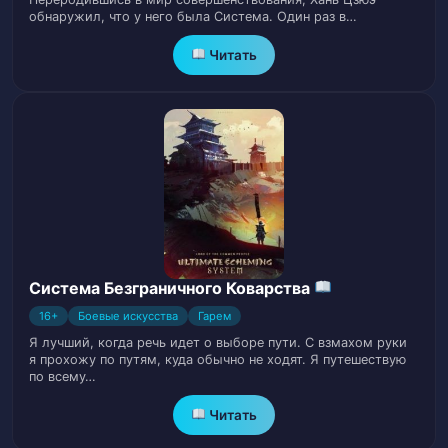
холоден.
обнаружил, что у него была Система. Один раз в…
Глава 20. Профессии, я буду сражаться с
Читать
21
вами до самой смерти.
Глава 21. Легендарное Оружие. Красный
22
Кирпич Девять-Пять.
Глава 22. Торговец оружием вот-вот
23
родиться.
Глава 23. Разве это не потеря?
24
Система Безграничного Коварства
16+
Боевые искусства
Гарем
Глава 24. Мои два брата по секте,
Я лучший, когда речь идет о выборе пути. С взмахом руки
поспешите и забейте меня до смерти
25
я прохожу по путям, куда обычно не ходят. Я путешествую
своими пилюлями циркуляции.
по всему…
Читать
Глава 25. Старший Брат ты не должен
26
оскорблять мой интеллект.