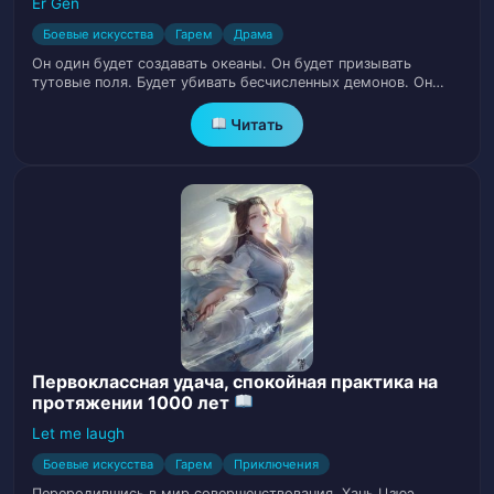
Er Gen
Боевые искусства
Гарем
Драма
Глава 13. А этот ритм вполне неплох.
14
Он один будет создавать океаны. Он будет призывать
тутовые поля. Будет убивать бесчисленных демонов. Он…
Глава 14. Фальшивый плач, чтобы
15
выявить их скрытый потенциал.
Читать
Глава 15. Печенье, упавшее с небес, о
16
котором я никому, никогда не скажу.
Глава 16. Разблокирование профессий.
17
Глава 17. Слабак, который дал всего
18
лишь жалкие десять очков опыта.
Первоклассная удача, спокойная практика на
Глава 18. Старший брат лижет как
протяжении 1000 лет
19
обезумевший.
Let me laugh
Боевые искусства
Гарем
Приключения
Глава 19. Этот младший брат немного
20
Переродившись в мир совершенствования, Хань Цзюэ