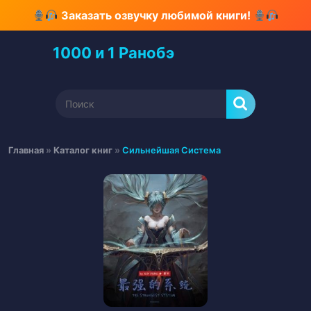
Перейти
Заказать озвучку любимой книги!
к
содержимому
1000 и 1 Ранобэ
Перейти
к
содержимому
Найти:
Главная
»
Каталог книг
»
Сильнейшая Система