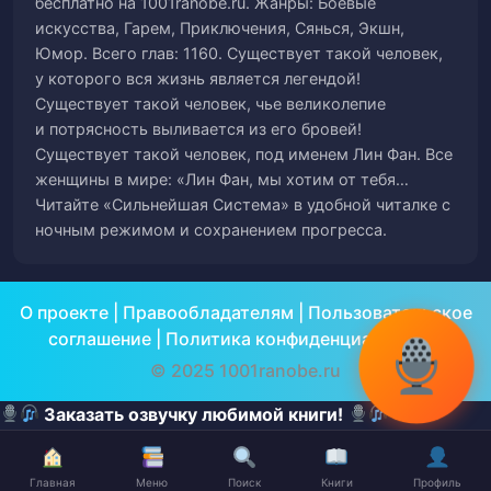
бесплатно на 1001ranobe.ru. Жанры: Боевые
47
в саму суть.
искусства, Гарем, Приключения, Сянься, Экшн,
Юмор. Всего глав: 1160. Существует такой человек,
Глава 47. Как квалификация всех этих
у которого вся жизнь является легендой!
учителей вообще может быть сравнима
48
Существует такой человек, чье великолепие
с моей?
и потрясность выливается из его бровей!
Существует такой человек, под именем Лин Фан. Все
Глава 48. Выпячивание вашего
женщины в мире: «Лин Фан, мы хотим от тебя…
49
Читайте «Сильнейшая Система» в удобной читалке с
превосходства, заставит вас страдать.
ночным режимом и сохранением прогресса.
Глава 49. Лин Фановый благородный
образ учителя, оставляет глубокое
50
О проекте
впечатление на окружающих.
|
Правообладателям
|
Пользовательское
соглашение
|
Политика конфиденциальности
Глава 50. Уничтожить вас всех с самой
© 2025 1001ranobe.ru
51
высшей точки нравственности.
Заказать озвучку любимой книги!
Глава 51. Ярчайшая личность, которая
52
освещает всех своим сиянием.
Главная
Меню
Поиск
Книги
Профиль
✕
✕