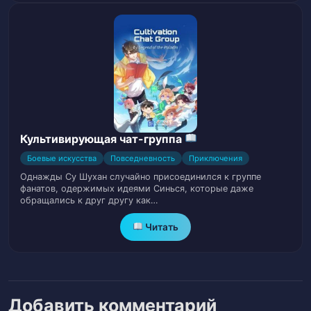
Глава 26. Твой младший брат, не такого
27
типа человек.
Глава 27. Я Сделаю Это…Я по
28
настоящему сделаю это.
Глава 28. Что ты вообще можешь
Культивирующая чат-группа
29
сделать?
Боевые искусства
Повседневность
Приключения
Однажды Су Шухан случайно присоединился к группе
Глава 29. Непоколебимая Сила Воли.
30
фанатов, одержимых идеями Синься, которые даже
обращались к друг другу как…
Глава 30. Успешно имитировал свою
31
Читать
смерть.
Глава 31. Еще один гений пал на своем
32
пути.
Добавить комментарий