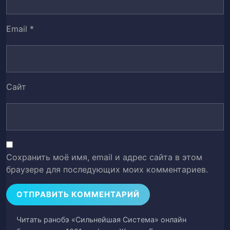
Глава 38. Под кайфом от лекарств.
39
Email
*
Глава 39. Разбирая боевые навыки.
40
Глава 40. Теперь я старший.
41
Сайт
Глава 41. Да ты вообще напуган или нет?
42
Глава 42. Такой вот… эксперимент.
43
Глава 43. В этот раз я на самом деле
44
выкопал себе собственную могилу.
Сохранить моё имя, email и адрес сайта в этом
браузере для последующих моих комментариев.
Глава 44. Лин Фан становится учителем.
45
Глава 45. Вы то, чем я скажу вам быть!
46
Читать ранобэ «Сильнейшая Система» онлайн
Глава 46. Разве вы не можете взглянуть