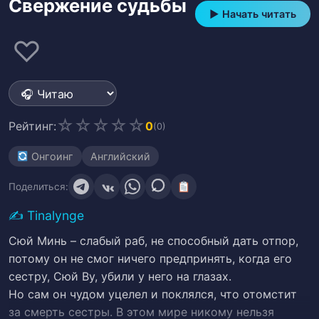
Свержение судьбы
▶ Начать читать
♡
☆
☆
☆
☆
☆
Рейтинг:
0
(0)
Онгоинг
Английский
Поделиться:
✍️
Tinalynge
Сюй Минь – слабый раб, не способный дать отпор,
потому он не смог ничего предпринять, когда его
сестру, Сюй Ву, убили у него на глазах.
Но сам он чудом уцелел и поклялся, что отомстит
за смерть сестры. В этом мире никому нельзя