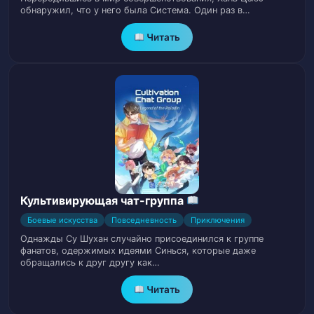
обнаружил, что у него была Система. Один раз в…
Том 1. Глава 25. Павильон Манящих
Читать
27
Сокровищ
Том 1. Глава 26. Красивая женщина
28
Том 1. Глава 27. Завершение сделки
29
Том 1. Глава 28. Балансирование
30
Энергией
Культивирующая чат-группа
Том 1. Глава 29. Наказание
31
Боевые искусства
Повседневность
Приключения
Том 1. Глава 30. Семья Юн
32
Однажды Су Шухан случайно присоединился к группе
фанатов, одержимых идеями Синься, которые даже
обращались к друг другу как…
Том 1. Глава 31. Домашний Визит
33
Читать
Том 1. Глава 32. Божественный