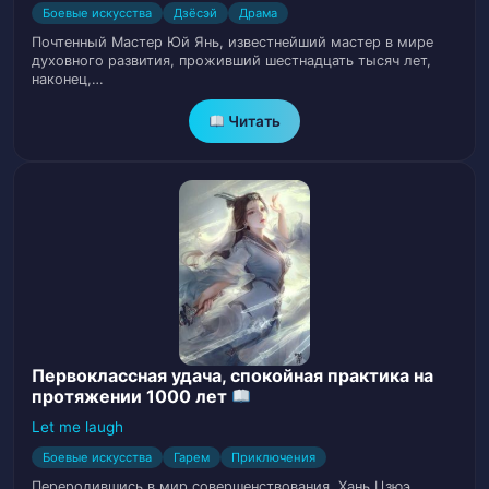
Боевые искусства
Дзёсэй
Драма
Том 1. Глава 16. Таинственная долина
18
Почтенный Мастер Юй Янь, известнейший мастер в мире
духовного развития, проживший шестнадцать тысяч лет,
наконец,…
Том 1. Глава 17. Цао Цао
19
Читать
Том 1. Глава 18. Беги!
20
Том 1. Глава 19. Таинственное
21
Сокровище
Том 1. Глава 20. Пещера Бессмертного
22
Том 1. Глава 21. Атака!
23
Первоклассная удача, спокойная практика на
Том 1. Глава 22. Город Ри Чу
24
протяжении 1000 лет
Let me laugh
Том 1. Глава 23. Нефритовая карта
25
Боевые искусства
Гарем
Приключения
Том 1. Глава 24. Время покупок
Переродившись в мир совершенствования, Хань Цзюэ
26