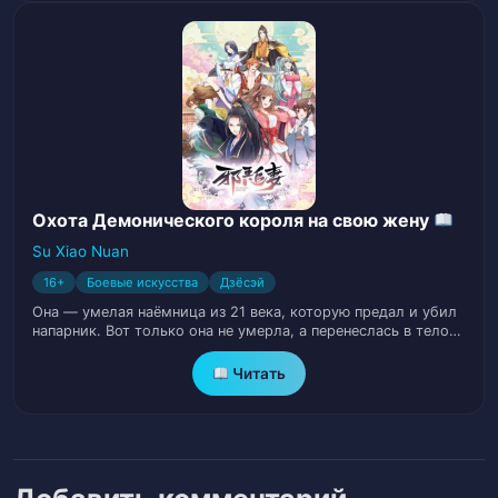
34
Цветочный Сад
Том 1. Глава 33. Взаимные Выгоды
35
Том 1. Глава 34. Учебные полигоны
36
Том 1. Глава 35. Назревает буря
37
Охота Демонического короля на свою жену
Том 1. Глава 36. Вызовы
38
Su Xiao Nuan
16+
Боевые искусства
Дзёсэй
Том 1. Глава 37. Затишье перед бурей
39
Она — умелая наёмница из 21 века, которую предал и убил
напарник. Вот только она не умерла, а перенеслась в тело…
Том 1. Глава 38. Барабаны войны
40
Читать
Том 1. Глава 39. Гении младшего
41
поколения
Том 1. Глава 40. Освоение Меча
42