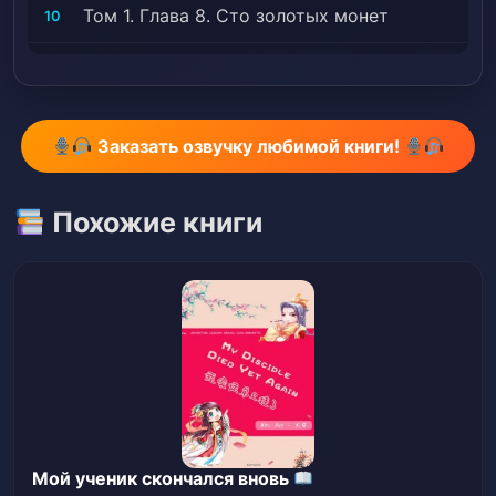
Том 1. Глава 8. Сто золотых монет
10
Том 1. Глава 9. Попытка побега
11
Том 1. Глава 10. Воин
12
Заказать озвучку любимой книги!
Том 1. Глава 11. Отправление из города
13
Хунхэ
Похожие книги
Том 1. Глава 12. Западные городские
14
ворота
Том 1. Глава 13. Строительство логова
15
Том 1. Глава 14. Неприятная встреча
16
Том 1. Глава 15. Демонические
17
златогривые волки
Мой ученик скончался вновь