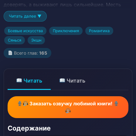
доверять, а выживают лишь сильнейшие. Месть
стала целью его существования!
Читать далее ▼
Боевые искусства
Приключения
Романтика
Сянься
Экшн
Всего глав:
165
Читать
Читать
Заказать озвучку любимой книги!
Содержание