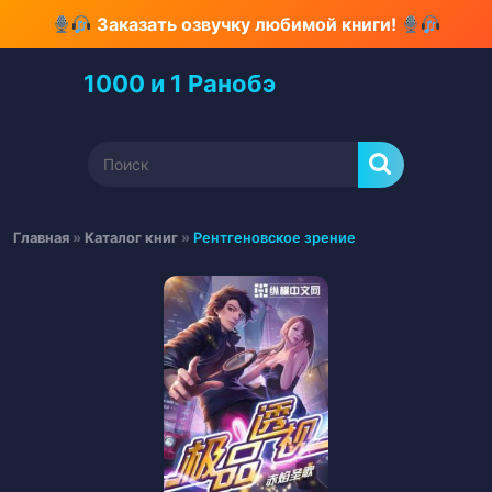
Перейти
Заказать озвучку любимой книги!
к
содержимому
1000 и 1 Ранобэ
Перейти
к
содержимому
Найти:
Главная
»
Каталог книг
»
Рентгеновское зрение