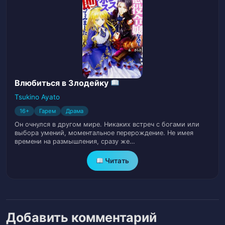
Глава 34. Это действительно твой муж
35
Глава 35. Мне не интересно смотреть,
36
как ты купаешься.
Глава 36. Королева Империи Шеньту
37
Влюбиться в Злодейку
Глава 37. Двойные короли или четыре
Tsukino Ayato
38
двойки
16+
Гарем
Драма
Он очнулся в другом мире. Никаких встреч с богами или
выбора умений, моментальное перерождение. Не имея
Глава 38. Самоконтроль Ледяной
39
времени на размышления, сразу же…
Красотки
Читать
Глава 39. Идеальная пара
40
Глава 40. Хитрая теща
41
Добавить комментарий
Глава 41. Что с того, что ты говоришь