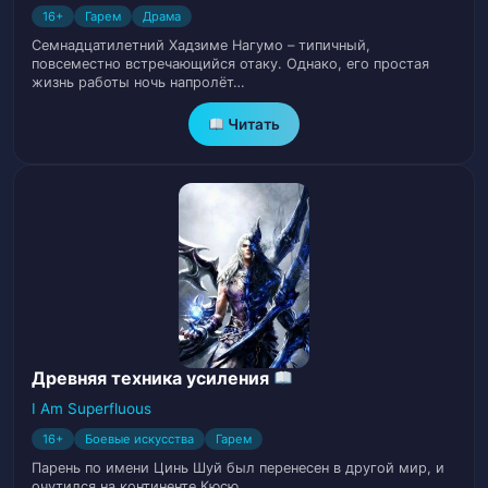
16+
Гарем
Драма
Глава 17. Освобождение Тигрицы
18
Семнадцатилетний Хадзиме Нагумо – типичный,
повсеместно встречающийся отаку. Однако, его простая
жизнь работы ночь напролёт…
Глава 18. Красивая невестка
19
Читать
Глава 19. Везунчик
20
Глава 20. Компас
21
Глава 21. Живот Нин Цзин
22
Глава 22. Глядя внутрь живота
23
Глава 23. Первые шаги в бизнесе
24
Древняя техника усиления
I Am Superfluous
Глава 24. Иностранные языки на самом
25
деле очень легкие
16+
Боевые искусства
Гарем
Парень по имени Цинь Шуй был перенесен в другой мир, и
очутился на континенте Кюсю.…