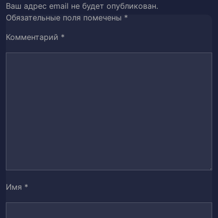
42
Ваш адрес email не будет опубликован.
по-английски
Обязательные поля помечены
*
Глава 42. Беспокойные возлюбленные
43
Комментарий
*
Глава 43. Умышленный поиск
44
недостатков
Глава 44. Теряя чувство собственного
45
достоинства
Глава 45. Новые рабочие
46
Глава 46. Первые деловые переговоры
47
Глава 47. Природный талант к чтению по
48
губам.
Имя
*
Глава 48. Настоящая Мисс
49