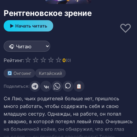
Рентгеновское зрение
♡
▶ Начать читать
☆
☆
☆
☆
☆
Рейтинг:
0
(0)
Онгоинг
Китайский
Поделиться:
Ся Лэю, чьих родителей больше нет, пришлось
много работать, чтобы содержать себя и свою
младшую сестру. Однажды, на работе, он попал
в аварию, в которой потерял левый глаз. Очнувшись
на больничной койке, он обнаружил, что его глаз
не ослеп — он приобрел способности! Теперь