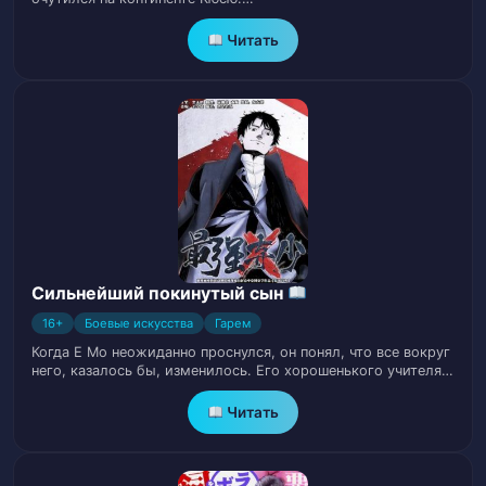
Глава 25. Нанимая на работу хорошую
26
девушку
Читать
Глава 26. Действительно плохой человек
27
Глава 27. Поймать крупную рыбку
28
Глава 28. Дыхание юности
29
Глава 29. Просто одноклассники
30
Сильнейший покинутый сын
Глава 30. Притворись моим парнем
31
16+
Боевые искусства
Гарем
Глава 31. Мерзкая жаба
32
Когда Е Мо неожиданно проснулся, он понял, что все вокруг
него, казалось бы, изменилось. Его хорошенького учителя…
Глава 32. Давление опытных рабочих
33
Читать
Глава 33. Угости меня соевым молоком
34