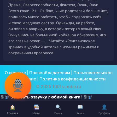
Драма, Сверхспособности, Фэнтези, Экшн, Эччи.
Всего глав: 1211. Ся Лэю, чьих родителей больше нет,
Глава 57. Смущающее недопонимание
58
пришлось много работать, чтобы содержать себя
и свою младшую сестру. Однажды, на работе,
Глава 58. Молодая особа Клана Гу и ее
59
он попал в аварию, в которой потерял левый глаз.
шавка
Очнувшись на больничной койке, он обнаружил, что
его глаз не ослеп —… Читайте «Рентгеновское
Глава 59. Победитель получает все
60
зрение» в удобной читалке с ночным режимом и
сохранением прогресса.
Глава 60. Я здесь, чтобы предотвратить
61
неприятности
О проекте
|
Правообладателям
|
Пользовательское
Глава 61. Угрожающий знак
62
соглашение
|
Политика конфиденциальности
© 2025 1001ranobe.ru
Глава 62. Красотка из Парикмахерской
63
Заказать озвучку любимой книги!
Глава 63. Можешь обнять меня снова?
64
Главная
Меню
Поиск
Книги
Профиль
Глава 64. А кишка не тонка?
✕
✕
65