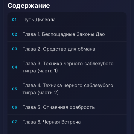
Содержание
Трудолюбивый протагонист, Скрытые способности,
Love Interest Falls in Love First, Верные соратники,
Путь Дьявола
01
Протагонист — парень, Marriage, Multiple Realms,
Nobles, Proactive Protagonist, Prophecies, Romantic
Глава 1. Беспощадные Законы Дао
02
Subplot, Ruthless Protagonist, Schemes And
Conspiracies, Рабы, Души, Time Skip, Transmigration,
Глава 2. Средство для обмана
03
Transported to Another World, Underestimated
Protagonist, Войны, Weak to Strong
Глава 3. Техника черного саблезубого
04
тигра (часть 1)
Глава 4. Техника черного саблезубого
05
тигра (часть 2)
Глава 5. Отчаянная храбрость
06
Глава 6. Черная Встреча
07