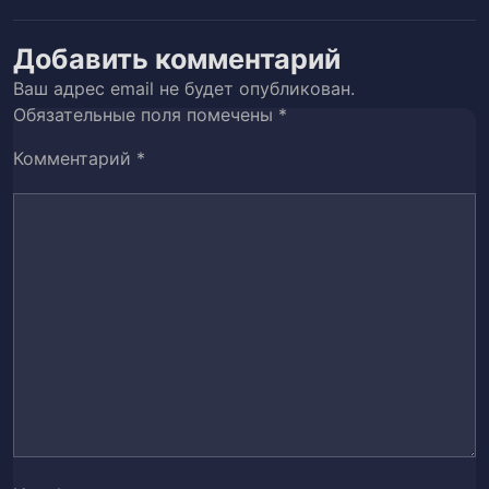
Глава 44. Призрак красавицы (часть 2)
45
Добавить комментарий
Глава 45. Призрак красавицы (часть 3)
46
Ваш адрес email не будет опубликован.
Обязательные поля помечены
*
Глава 46. Призрак красавицы (часть 4)
47
Комментарий
*
Глава 47. Призрак Красавицы (часть 5)
48
Глава 48. Призрак Красавицы (часть 6)
49
Глава 49. Решение (часть 1)
50
Глава 50. Решение (часть 2)
51
Глава 51. Разрешение (часть 1)
52
Глава 52. Разрешение (часть 2)
53