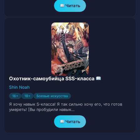
Читать
Глава 35. Отъезд (часть 1)
36
Глава 36. Отъезд (часть 2)
37
Глава 37. Влюбленность (часть 1)
38
Глава 38. Влюбленность (часть 2)
39
Глава 39. Влюбленность (часть 3)
40
Охотник-самоубийца SSS-класса
Shin Noah
Глава 40. Влюбленность (часть 4)
41
16+
18+
Боевые искусства
Глава 41. Влюбленность (часть 5)
42
Я хочу навык S-класса! Я так сильно хочу его, что готов
умереть! [Вы пробудили навык…
Глава 42. Влюбленность (часть 6)
43
Читать
Глава 43. Призрак красавицы (часть 1)
44