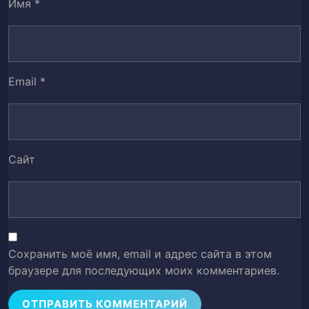
Имя
*
Глава 53. Багряный Кит (часть 1)
54
Глава 54. Багряный Кит (часть 2)
55
Email
*
Глава 55. Багряный Кит (часть 3)
56
Глава 56. Багряный Кит (часть 4)
57
Глава 57. Поместье Сун (часть 1)
58
Сайт
Глава 58. Поместье Сун (часть 2)
59
Глава 59. Поместье Сун (часть 3)
60
Глава 60. Поместье Сун (часть 4)
61
Сохранить моё имя, email и адрес сайта в этом
браузере для последующих моих комментариев.
Глава 61. Поместье Сун (часть 5)
62