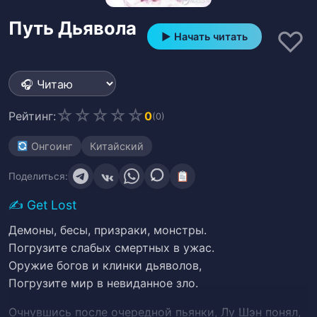
Путь Дьявола
♡
▶ Начать читать
☆
☆
☆
☆
☆
Рейтинг:
0
(0)
Онгоинг
Китайский
Поделиться:
✍️
Get Lost
Демоны, бесы, призраки, монстры.
Погрузите слабых смертных в ужас.
Оружие богов и клинки дьяволов,
Погрузите мир в невиданное зло.
Очнувшись после очередной пьянки, Лу Шэн понял,