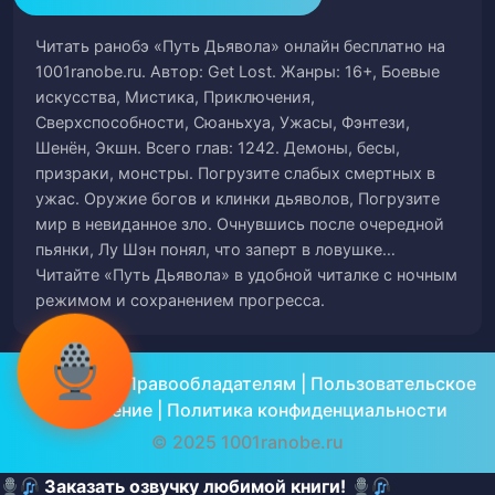
Глава 62. Поместье Сун (часть 6)
63
Читать ранобэ «Путь Дьявола» онлайн бесплатно на
Глава 63. Поместье Сун (часть 7)
1001ranobe.ru. Автор: Get Lost. Жанры: 16+, Боевые
64
искусства, Мистика, Приключения,
Сверхспособности, Сюаньхуа, Ужасы, Фэнтези,
Глава 64. Поместье Сун (часть 8)
65
Шенён, Экшн. Всего глав: 1242. Демоны, бесы,
призраки, монстры. Погрузите слабых смертных в
Глава 65. Аномалия (часть 1)
66
ужас. Оружие богов и клинки дьяволов, Погрузите
мир в невиданное зло. Очнувшись после очередной
Глава 66. Аномалия (часть 2)
67
пьянки, Лу Шэн понял, что заперт в ловушке…
Читайте «Путь Дьявола» в удобной читалке с ночным
Глава 67. Выбор (часть 1)
68
режимом и сохранением прогресса.
Глава 68. Выбор (часть 2)
69
О проекте
|
Правообладателям
|
Пользовательское
Глава 69. Объединение (часть 1)
70
соглашение
|
Политика конфиденциальности
© 2025 1001ranobe.ru
Глава 70. Объединение (часть 2)
71
Заказать озвучку любимой книги!