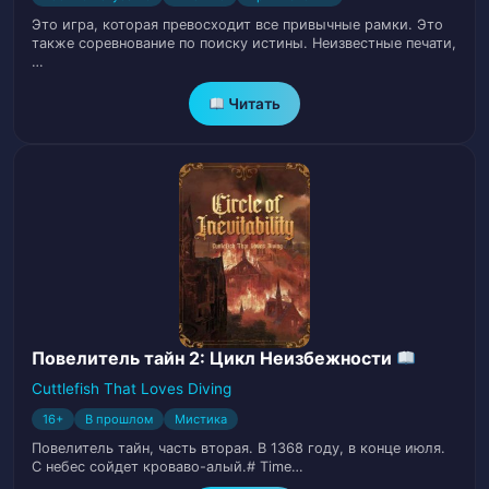
Это игра, которая превосходит все привычные рамки. Это
также соревнование по поиску истины. Неизвестные печати,
Глава 26. Ночной Дозор (часть 2).
27
…
Глава 27. Найм (часть 1).
28
Читать
Глава 28. Найм (часть 2).
29
Глава 29. Расследование (часть 1).
30
Глава 30. Расследование (часть 2).
31
Глава 31. Взрыв (часть 1).
32
Повелитель тайн 2: Цикл Неизбежности
Глава 32. Взрыв (часть 2).
33
Cuttlefish That Loves Diving
Глава 33. Иные (часть 1)
16+
В прошлом
Мистика
34
Повелитель тайн, часть вторая. В 1368 году, в конце июля.
С небес сойдет кроваво-алый.# Time…
Глава 34. Иные (часть 2)
35