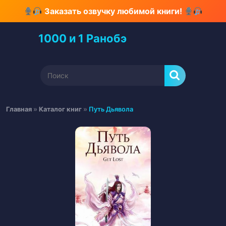
Перейти
Заказать озвучку любимой книги!
к
содержимому
1000 и 1 Ранобэ
Перейти
к
содержимому
Найти:
Главная
»
Каталог книг
»
Путь Дьявола