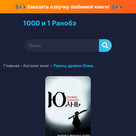
Перейти
Заказать озвучку любимой книги!
к
содержимому
1000 и 1 Ранобэ
Перейти
к
содержимому
Найти:
Главная
»
Каталог книг
»
Принц-дракон Юань