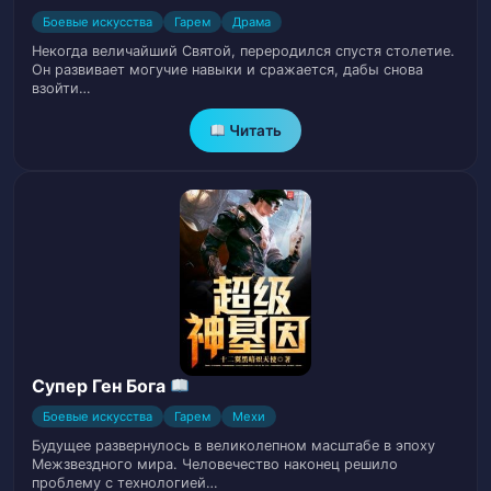
Глава 10.1. Опека Судьбы
17
Боевые искусства
Гарем
Драма
Некогда величайший Святой, переродился спустя столетие.
Глава 10.2. Опека Судьбы
18
Он развивает могучие навыки и сражается, дабы снова
взойти…
Глава 11.1. Аппетит короля Ци
19
Читать
Глава 11.2. Аппетит короля Ци
20
Глава 12.1. Пища Бытия
21
Глава 12.2. Пища Бытия
22
Глава 13.1. Разблокировка каналов
23
меридианов
Супер Ген Бога
Глава 13.2. Разблокировка каналов
Боевые искусства
Гарем
Мехи
24
меридианов
Будущее развернулось в великолепном масштабе в эпоху
Межзвездного мира. Человечество наконец решило
проблему с технологией…