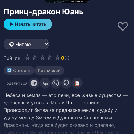
Принц-дракон Юань
♡
▶ Начать читать
☆
☆
☆
☆
☆
Рейтинг:
0
(0)
Онгоинг
Китайский
Поделиться:
Небеса и земля — это печи, все живые существа —
древесный уголь, а Инь и Ян — топливо.
Происходит битва за предназначение, судьбу и
удачу между Змеем и Духовным Священным
Драконом. Когда все будет сказано и сделано,
выйдет ли Змей победителем или же Духовный