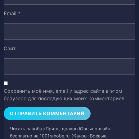
Глава 34.1. Договор у Водопада
49
Нефритового Духа
Email
*
Глава 34.2. Договор у Водопада
50
Нефритового Духа
Глава 35. Битва за Водопад Нефритового
Сайт
51
Духа
Глава 36. Скрытая тактика
52
Глава 37. Двойной прорыв
53
Сохранить моё имя, email и адрес сайта в этом
браузере для последующих моих комментариев.
Глава 38. Шварцвальдский горный
54
хребет
Глава 39. Встреча с врагом
55
Читать ранобэ «Принц-дракон Юань» онлайн
бесплатно на 1001ranobe.ru. Жанры: Боевые
Глава 40. Это все, что осталось
56