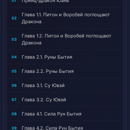
Принц-дракон Юань
01
область, где он встречает красивую девочку в
зеленом, странное существо, похожее на собаку, и
Глава 1.1. Питон и Воробей поглощают
непостижимого старика в черном.
02
Дракона
Присоединяйтесь к Чжоу Юаню, когда он
Глава 1.2. Питон и Воробей поглощают
погружается в водоворот судьбы, в то время как
03
Дракона
ищет вершину совершенствования.# Академия,
Адаптировано в маньхуа, Древний Китай,
Глава 2.1. Руны Бытия
04
Аристократия, Высокомерные персонажи, Военная
академия, Красивая героиня >>, Книги, Bookworm,
Глава 2.2. Руны Бытия
05
Заботливый протагонист, Харизматичный
протагонист, Charming Protagonist, Друзья детства,
Глава 3.1. Су Ювэй
06
Судьба, Familial Love, Мир фэнтези, Красивый герой,
Протагонист — парень, Жестокий протагонист,
Глава 3.2. Су Ювэй
07
Романтический побочный сюжет, Королевская
власть, Заговоры и интриги, Sickly Characters,
Глава 4.1. Сила Рун Бытия
08
Право сильного, Становление сильного
Глава 4.2. Сила Рун Бытия
09