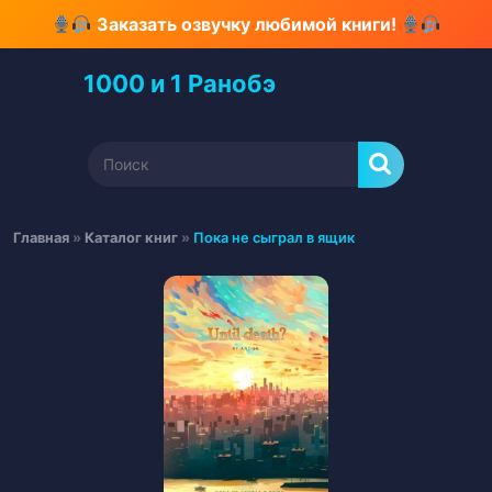
Перейти
Заказать озвучку любимой книги!
к
содержимому
1000 и 1 Ранобэ
Перейти
к
содержимому
Найти:
Главная
»
Каталог книг
»
Пока не сыграл в ящик