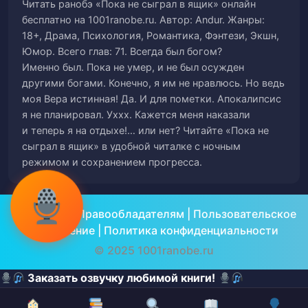
Читать ранобэ «Пока не сыграл в ящик» онлайн
бесплатно на 1001ranobe.ru. Автор: Andur. Жанры:
Глава 64
65
18+, Драма, Психология, Романтика, Фэнтези, Экшн,
Юмор. Всего глав: 71. Всегда был богом?
Глава 65
66
Именно был. Пока не умер, и не был осужден
другими богами. Конечно, я им не нравлюсь. Но ведь
Глава 66
67
моя Вера истинная! Да. И для пометки. Апокалипсис
я не планировал. Уххх. Кажется меня наказали
Глава 67
68
и теперь я на отдыхе!… или нет? Читайте «Пока не
сыграл в ящик» в удобной читалке с ночным
Глава 68
режимом и сохранением прогресса.
69
Глава 69
70
О проекте
|
Правообладателям
|
Пользовательское
Глава 70
соглашение
|
Политика конфиденциальности
71
© 2025 1001ranobe.ru
Заказать озвучку любимой книги!