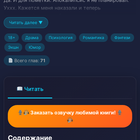
Да. И для пометки. Апокалипсис я не планировал.
Уххх. Кажется меня наказали и теперь
я на отдыхе!… или нет?
Читать далее ▼
18+
Драма
Психология
Романтика
Фэнтези
Экшн
Юмор
Всего глав:
71
Читать
Заказать озвучку любимой книги!
Содержание