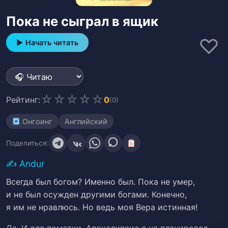
Пока не сыграл в ящик
♡
▶ Начать читать
☆
☆
☆
☆
☆
Рейтинг:
0
(0)
Онгоинг
Английский
Поделиться:
✍️
Andur
Всегда был богом? Именно был. Пока не умер,
и не был осужден другими богами. Конечно,
я им не нравлюсь. Но ведь моя Вера истинная!