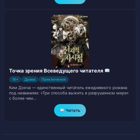
Глава 36
37
Глава 37
38
Глава 38
39
Глава 39
40
Глава 40
41
Точка зрения Всеведущего читателя
16+
Глава 41
Драма
Приключения
42
Ким Докча — единственный читатель ежедневного романа
под названием: «Три способа выжить в разрушенном мире»
Глава 42
43
с более чем…
Глава 43
Читать
44
Глава 44
45