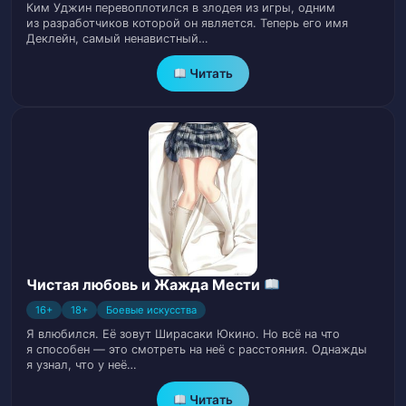
Ким Уджин перевоплотился в злодея из игры, одним
Глава 27
28
из разработчиков которой он является. Теперь его имя
Деклейн, самый ненавистный…
Глава 28
29
Читать
Глава 29
30
Глава 30
31
Глава 31
32
Глава 32
33
Глава 33
Чистая любовь и Жажда Мести
34
16+
18+
Боевые искусства
Глава 34
35
Я влюбился. Её зовут Ширасаки Юкино. Но всё на что
я способен — это смотреть на неё с расстояния. Однажды
я узнал, что у неё…
Глава 35
36
Читать