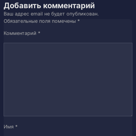
Глава 45
46
Добавить комментарий
Ваш адрес email не будет опубликован.
Глава 46
47
Обязательные поля помечены
*
Глава 47
48
Комментарий
*
Глава 48
49
Глава 49
50
Глава 50
51
Глава 51
52
Глава 52
53
Глава 53
54
Имя
*
Глава 54
55