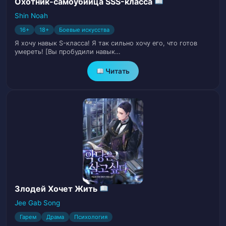
Охотник-самоубийца SSS-класса
Глава 18
19
Shin Noah
16+
18+
Боевые искусства
Глава 19
20
Я хочу навык S-класса! Я так сильно хочу его, что готов
умереть! [Вы пробудили навык…
Глава 20
21
Читать
Глава 21
22
Глава 22
23
Глава 23
24
Глава 24
25
Глава 25
26
Злодей Хочет Жить
Jee Gab Song
Глава 26
27
Гарем
Драма
Психология