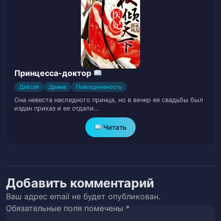
Глава 35. Провокация Хань Жосюэ
36
Глава 36. Тотальный контроль
37
Глава 37. Исключение
38
Принцесса-доктор
Глава 38. Перевернуть игру
39
Дзёсэй
Драма
Повседневность
Она невеста наследного принца, но в вечер ее свадьбы был
Глава 39. Сровнять счёт
40
издан приказ и ее отдали…
Глава 40. Переговоры с Хань Жосюэ
41
Читать
Глава 41. Права голоса
42
Глава 42. Самоуверенность убьет её
43
Добавить комментарий
Ваш адрес email не будет опубликован.
Глава 43. День перед съемками
44
Обязательные поля помечены
*