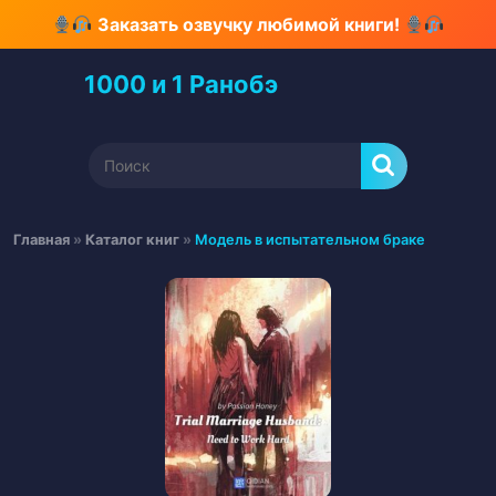
Перейти
Заказать озвучку любимой книги!
к
содержимому
1000 и 1 Ранобэ
Перейти
к
содержимому
Найти:
Главная
»
Каталог книг
»
Модель в испытательном браке