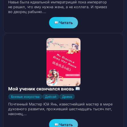
Навье была идеальной императрицей пока император
Глава 18. Победоносная война
19
не решил, что ему нужна жена, а не коллега. И привез
во дворец рабыню.…
Глава 19. Давай поженимся прямо
Читать
20
сейчас
Глава 20. Выбор Хань Юйфаня
21
Глава 21. Новый менеджер — Линь Вэй
22
Глава 22. Я нападаю только в ответ
23
Глава 23. Три года без движения
24
Мой ученик скончался вновь
Глава 24. Преимущество для Тан Нин
Боевые искусства
Дзёсэй
Драма
25
Почтенный Мастер Юй Янь, известнейший мастер в мире
духовного развития, проживший шестнадцать тысяч лет,
Глава 25. Испорченная маленькая
наконец,…
26
женушка
Читать