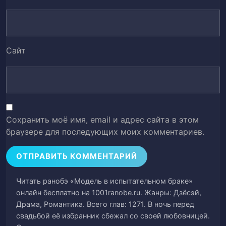
Глава 53. Стать фоном
54
Глава 54. Карма
55
Сайт
Глава 55. Я вернусь и примусь за Тан
56
Нин
Глава 56. Безудержная пара
57
Сохранить моё имя, email и адрес сайта в этом
Глава 57. Последний рывок
58
браузере для последующих моих комментариев.
Глава 58. Есть ещё один выход
59
Глава 60. Я займусь твоими
60
Читать ранобэ «Модель в испытательном браке»
контрактами
онлайн бесплатно на 1001ranobe.ru. Жанры: Дзёсэй,
Драма, Романтика. Всего глав: 1271. В ночь перед
Глава 61. Возвращение Мо Юйжоу
61
свадьбой её избранник сбежал со своей любовницей.