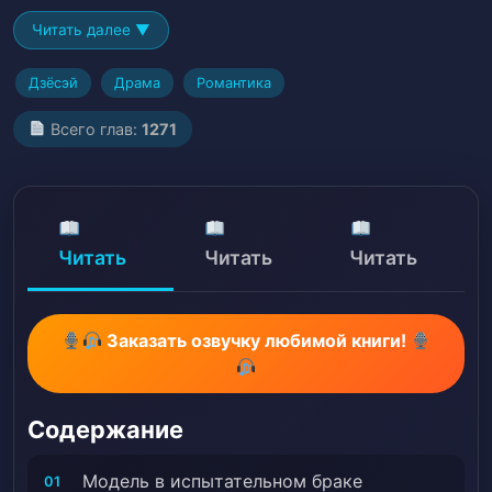
«Даже если мы окажемся в одной постели, между
Читать далее ▼
нами ничего нет!» После брака он сказал: «Если бы
мы не попытались, как бы мы поняли?»# Acting,
Дзёсэй
Драма
Романтика
Красивая героиня, Предательство, Нарушение
обязательств, Управление бизнесом, Знаменитости,
Всего глав:
1271
Преданная любовь >>, Девушка — протагонист,
Красивый герой, Jealousy, Объект любви
влюбляется первым, Брак, Models, Наши дни,
Сильная пара, Беременность, Месть, Шоубизнес,
Читать
Читать
Читать
Сильный любовный интерес, Unconditional Love
Заказать озвучку любимой книги!
Содержание
Модель в испытательном браке
01