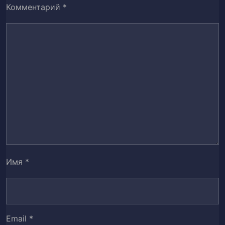
Глава 44. Неожиданный ход
45
Комментарий
*
Глава 45. Подкол
46
Глава 46. Истинный восточный тренд
47
Глава 47. Двое на обложке
48
Глава 48. В подавленном настроении…
49
Глава 49. Я отдаю всю себя тебе, только
50
тебе
Глава 50. День до выхода журнала
Имя
*
51
Глава 51. В ожидании решающего удара
52
Глава 52. Без упоминания
53
Email
*