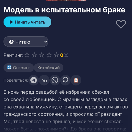
Модель в испытательном браке
♡
▶ Начать читать
☆
☆
☆
☆
☆
Рейтинг:
0
(0)
Онгоинг
Китайский
Поделиться:
В ночь перед свадьбой её избранник сбежал
со своей любовницей. С мрачным взглядом в глазах
она схватила мужчину, стоящего перед залом актов
гражданского состояния, и спросила: «Президент
Мо, твоя невеста не пришла, и мой жених сбежал,
может быть… поженимся?» До брака она говорила: