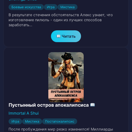
Боевые искусства
Игра
Мистика
Глава 18: Подземелье
19
В результате стечения обстоятельств Алекс узнает, что
изготовление пилюль - один из лучших способов
заработать…
Глава 19: Парень фанат
20
Читать
Глава 20: Дуэль титанов
21
Глава 21: Башня могильщика (1)
22
Глава 22: Башня могильщика (2)
23
Глава 23: Башня могильщика (3)
24
Глава 24: Башня могильщика (4)
25
Пустынный остров апокалипсиса
Глава 25: Башня могильщика (5)
26
Immortal A Shui
Игра
Мистика
Постапокалипсис
Глава 26: Башня могильщика (6)
27
После пробуждения мир резко изменился! Миллиарды