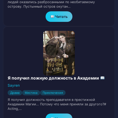
людей оказались разбросанными по необитаемому
острову. Пустынный остров окутан…
Глава 27: Первая война
28
Читать
Глава 28: Королевский ублюдок
29
Глава 29: Темная сторона
30
Глава 30: Плохие новости
31
Глава 31: Плохая реальность
32
Глава 32: Плохой день
33
Я получил ложную должность в Академии
Sayren
Глава 33: Плохие времена
34
Драма
Мистика
Приключения
Глава 34: Плохое решение
35
Я получил должность преподавателя в престижной
Академии Магии… Потому что меня приняли за другого?#
Acting,…
Глава 35: Плохой конец
36