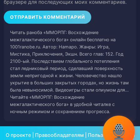
браузере для последующих моих комментариев.
Глава 53. Долгосрочные
54
Глава 54. Затмение
55
Читать ранобэ «ММОРПГ: Восхождение
Глава 55. В бесконечность!
56
межгалактического бога» онлайн бесплатно на
1001ranobe.ru. Автор: Hamapo. Жанры: Игра,
Глава 56. Ложное обещание
57
Мистика, Приключения, Экшн. Всего глав: 152. Год
2100-ый. Последствием глобального потепления
Глава 57. Исирус
58
стал ледниковый период, сделавший поверхность
земли непригодной к жизни. Человечество нашло
Глава 58. Галактический аукцион
59
укрытие в больших закрытых городах, но жизнь там
была невыносимой. Видеоигры стали опиумом для…
Глава 59. Загадочная коробка (1)
60
Читайте «ММОРПГ: Восхождение
межгалактического бога» в удобной читалке с
Глава 60. Загадочная коробка (2)
61
ночным режимом и сохранением прогресса.
Глава 61. Домен богов
62
О проекте
|
Правообладателям
|
Пользовательское