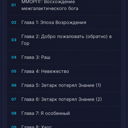
ММОРПГ: Восхождение
воспользуется мной. Ведь я знаю все о событиях в
01
межгалактического бога
игре!»
Глава 1: Эпоха Возрождения
02
Глава 2: Добро пожаловать (обратно) в
03
Гор
Глава 3: Раш
04
Глава 4: Невежество
05
Глава 5: Зетарк потерял Знание (1)
06
Глава 6: Зетарк потерял Знание (2)
07
Глава 7: Я особенный
08
Глава 8: Хаос
09