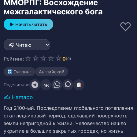
ММОРПГ: Восхождение
межгалактического бога
♡
▶ Начать читать
☆
☆
☆
☆
☆
Рейтинг:
0
(0)
Онгоинг
Английский
Поделиться:
✍️
Hamapo
Год 2100-ый. Последствием глобального потепления
стал ледниковый период, сделавший поверхность
земли непригодной к жизни. Человечество нашло
укрытие в больших закрытых городах, но жизнь