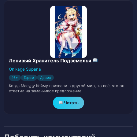
Глава 33: Церемония совершеннолетия
34
(III)
Глава 34: Церемония совершеннолетия
35
(IV)
Глава 35: Церемония совершеннолетия
36
(V)
Ленивый Хранитель Подземелья
Onikage Supana
Глава 36: Церемония совершеннолетия
37
16+
Гарем
Драма
(VI)
Когда Масуду Кейму призвали в другой мир, то всё, что он
ответил на заманчивое предложение…
Глава 37: Под лунным светом
38
Читать
Глава 38: Дневник Генри (I)
39
Глава 39: Новое путешествие
40