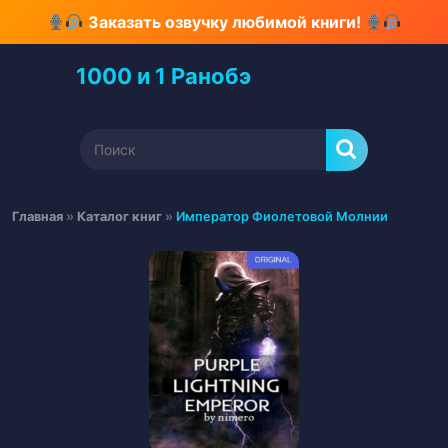
Перейти
Заказать озвучку любимой книги!
к
содержимому
1000 и 1 Ранобэ
Перейти
к
содержимому
Найти:
Главная
»
Каталог книг
»
Император Фиолетовой Молнии