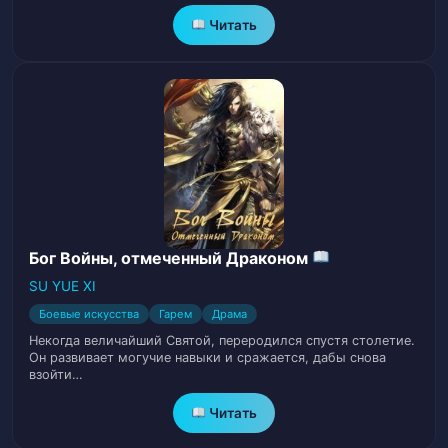
Глава 25: Ограбление
Читать
26
Глава 26: Дневник Генри
27
Глава 27: Сила статуса
28
Глава 28: Глаз
29
Глава 29: Великая Схема
30
Бог Войны, отмеченный Драконом
Глава 30: Внезапное Просвещение
31
SU YUE XI
Боевые искусства
Гарем
Драма
Глава 31: Церемония совершеннолетия
32
Некогда величайший Святой, переродился спустя столетие.
(I)
Он развивает могучие навыки и сражается, дабы снова
взойти…
Глава 32: Церемония совершеннолетия
33
Читать
(II)