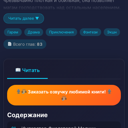
чрезвычайно плотная и обильная, она позволяет
магам господствовать над остальным населением.
Следуйте за Шадом, поскольку он развивает силы,
Читать далее ▼
чтобы выжить в этом новом мире и достигает
высот, которые, как считается, недостижимы для
Гарем
Драма
Приключения
Фэнтези
Экшн
смертных, все в стремлении узнать правду о его
реинкарнацией и фиолетовой молнии, которая
Всего глав:
83
находится в его душе.
Читать
Заказать озвучку любимой книги!
Содержание