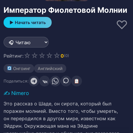
Император Фиолетовой Молнии
♡
▶ Начать читать
☆
☆
☆
☆
☆
Рейтинг:
0
(0)
Онгоинг
Английский
Поделиться:
✍️
Nimero
Это рассказ о Шаде, он сирота, который был
поражен молнией. Вместо того, чтобы умереть,
он переродился в другом мире, известном как
Эйдрин. Окружающая мана на Эйдрине