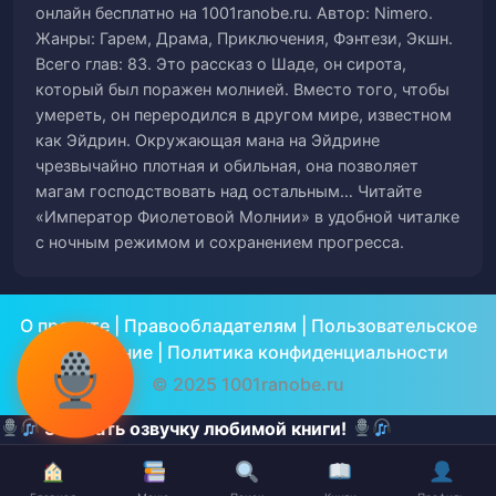
онлайн бесплатно на 1001ranobe.ru. Автор: Nimero.
Жанры: Гарем, Драма, Приключения, Фэнтези, Экшн.
Глава 58: Кровавая баня в королевской
59
Всего глав: 83. Это рассказ о Шаде, он сирота,
столице (и счастливый конец)
который был поражен молнией. Вместо того, чтобы
умереть, он переродился в другом мире, известном
Глава 59: Некоронованный Император
60
как Эйдрин. Окружающая мана на Эйдрине
чрезвычайно плотная и обильная, она позволяет
Глава 60: Рождение Молниеносного
магам господствовать над остальным… Читайте
61
Корпуса (I)
«Император Фиолетовой Молнии» в удобной читалке
с ночным режимом и сохранением прогресса.
Глава 61: Рождение Молниеносного
62
Корпуса (II)
О проекте
|
Правообладателям
|
Пользовательское
Глава 62: Тощий Джек
63
соглашение
|
Политика конфиденциальности
© 2025 1001ranobe.ru
Глава 63: Кладбище горных тигров (I)
64
Заказать озвучку любимой книги!
Глава 64: Кладбище горных тигров (II)
65