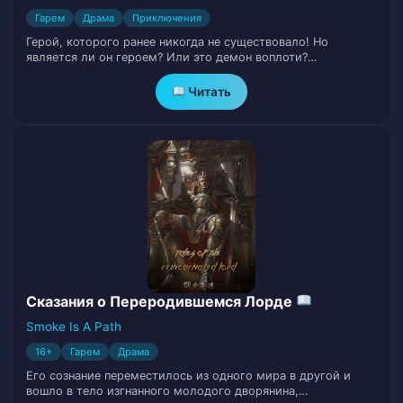
Гарем
Драма
Приключения
Глава 17: Убийцы (II)
18
Герой, которого ранее никогда не существовало! Но
является ли он героем? Или это демон воплоти?…
Глава 18: Убийцы (III)
19
Читать
Глава 19: Охота на монстров (I)
20
Глава 20: Охота на монстров (II)
21
Глава 21: Засада
22
Глава 22: Новый Слуга
23
Глава 23: Сражение со зверем пикового
Сказания о Переродившемся Лорде
24
6-го класса
Smoke Is A Path
16+
Гарем
Драма
Глава 24: Небесная способность
25
Его сознание переместилось из одного мира в другой и
восстановления
вошло в тело изгнанного молодого дворянина,…