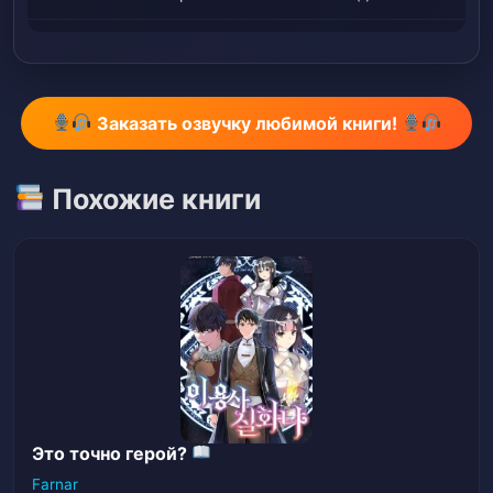
Глава 9: Оценка боевой магии (II)
10
Глава 10: Оценка боевой магии (III)
11
Заказать озвучку любимой книги!
Глава 11: Сокрушительное поражение
12
Похожие книги
Глава 12: Последствия битвы и семейная
13
любовь
Глава 13: Решение герцога Гомеса
14
Глава 14: Леди в черном
15
Глава 15: Две личности Четвертого
16
принца
Это точно герой?
Глава 16: Убийцы (I)
17
Farnar