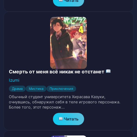
Читать
Глава 28.
29
Глава 29.
30
Глава 30.
31
Глава 31.
32
Глава 32.
33
Смерть от меня всё никак не отстанет
Глава 33.
34
Izumi
Драма
Мистика
Приключения
Глава 34.
35
Обычный студент университета Хирасава Казуки,
очнувшись, обнаружил себя в теле игрового персонажа.
Глава 35.
36
Более того, этот персонаж…
Читать
Глава 36.
37
Глава 37.
38