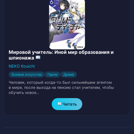
Глава 38.
39
Глава 39.
40
Глава 40.
41
Мировой учитель: Иной мир образования и
шпионажа
Глава 41.
42
NEKO Kouichi
Глава 42.
43
Боевые искусства
Гарем
Драма
Человек, который когда-то был сильнейшим агентом
Глава 43.
44
в мире, после выхода на пенсию стал учителем, чтобы
обучить новое…
Глава 44.
45
Читать
Глава 45.
46
Глава 46.
47