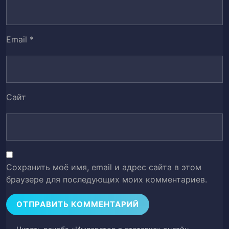
Глава 56.
57
Email
*
Глава 57.
58
Глава 58.
59
Глава 59.
60
Сайт
Глава 60.
61
Глава 61.
62
Сохранить моё имя, email и адрес сайта в этом
Глава 62.
63
браузере для последующих моих комментариев.
Глава 63.
64
Глава 64.
65