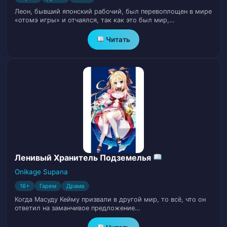
Глава 19.
20
Леон, бывший японский рабочий, был перевоплощен в мире
«отомэ игры» и отчаялся, так как это был мир,…
Глава 20.
21
Читать
Глава 21.
22
Глава 22.
23
Глава 23.
24
Глава 24.
25
Глава 25.
26
Ленивый Хранитель Подземелья
Onikage Supana
Глава 26.
27
16+
Гарем
Драма
Когда Масуду Кейму призвали в другой мир, то всё, что он
Глава 27.
28
ответил на заманчивое предложение…