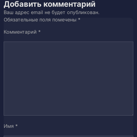
Добавить комментарий
Ваш адрес email не будет опубликован.
Глава 47.
48
Обязательные поля помечены
*
Глава 48.
49
Комментарий
*
Глава 49.
50
Глава 50.
51
Глава 51.
52
Глава 52.
53
Глава 53.
54
Глава 54.
55
Имя
*
Глава 55.
56