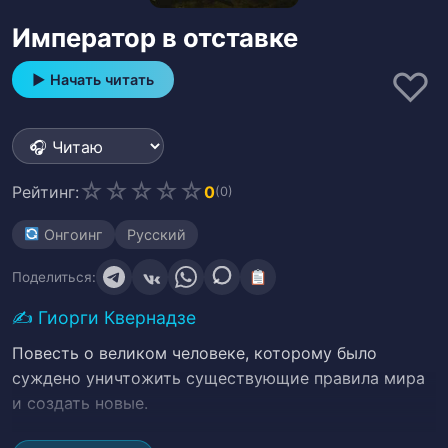
Император в отставке
♡
▶ Начать читать
☆
☆
☆
☆
☆
Рейтинг:
0
(0)
Онгоинг
Русский
Поделиться:
✍️
Гиорги Квернадзе
Повесть о великом человеке, которому было
суждено уничтожить существующие правила мира
и создать новые.