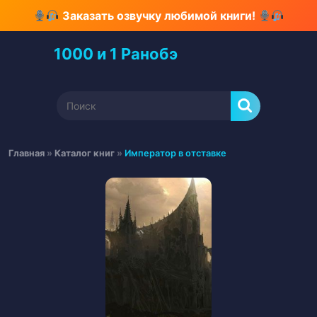
Перейти
Заказать озвучку любимой книги!
к
содержимому
1000 и 1 Ранобэ
Перейти
к
содержимому
Найти:
Главная
»
Каталог книг
»
Император в отставке