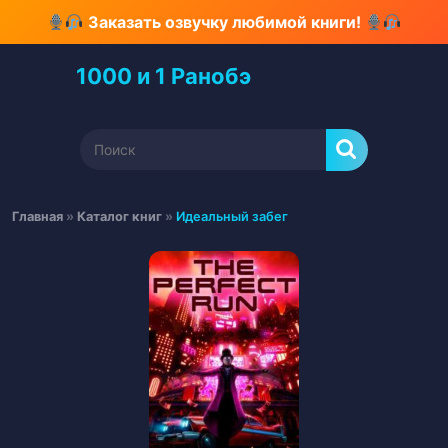
Перейти
Заказать озвучку любимой книги!
к
содержимому
1000 и 1 Ранобэ
Перейти
к
содержимому
Найти:
Главная
»
Каталог книг
»
Идеальный забег