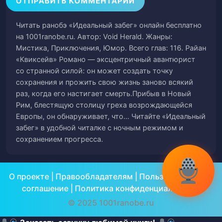
Том 2. Глава 8. Семейный бизнес
59
Читать ранобэ «Идеальный забег» онлайн бесплатно
Том 2. Глава 9. Корпоалиция
60
на 1001ranobe.ru. Автор: Void Herald. Жанры:
Мистика, Приключения, Юмор. Всего глав: 116. Райан
Том 2. Глава 10. Удачный перерыв
61
«Квиксейв» Романо — эксцентричный авантюрист
со странной силой: он может создать точку
Том 2. Глава 11. Смертный приговор
62
сохранения и прожить свою жизнь заново всякий
раз, когда его настигает смерть.Прибыв в Новый
Том 2. Глава 12. Квест выполнен
63
Рим, блестящую столицу греха возрождающейся
Европы, он обнаруживает, что… Читайте «Идеальный
Том 2. Глава 13. Конец первого диска
64
забег» в удобной читалке с ночным режимом и
сохранением прогресса.
Том 2. Глава 14. Фрагмент прошлого:
65
Смерть в Монако[1]
О проекте
|
Правообладателям
|
Пользовательское
Том 2. Глава 15. Неисповедимы пути
66
соглашение
|
Политика конфиденциальности
© 2025 1001ranobe.ru
Том 2. Глава 16. Удар
67