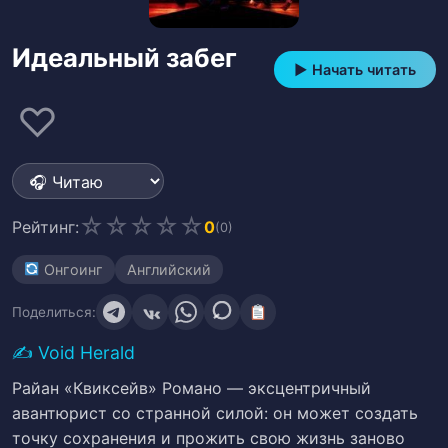
Идеальный забег
▶ Начать читать
♡
☆
☆
☆
☆
☆
Рейтинг:
0
(0)
Онгоинг
Английский
Поделиться:
✍️
Void Herald
Райан «Квиксейв» Романо — эксцентричный
авантюрист со странной силой: он может создать
точку сохранения и прожить свою жизнь заново