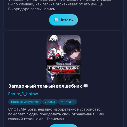
26
Было слышно, как галька отскакивает от его днища.
бывает[1]
В коридоре послышались…
Том 1. Глава 26. FPS
27
Читать
Том 1. Глава 27. Фрагмент прошлого:
28
Преступления Августа
Том 1. Глава 28. Самоубийственный
29
забег
Том 1. Глава 29. Буйство
30
Загадочный темный волшебник
Том 1. Глава 30. Поверженный
31
Fhrutz_D_Hollow
Том 1. Глава 31. Рыцарь веры
32
Боевые искусства
Драма
Мистика
СИСТЕМА Бога, недавно изобретенное устройство,
помогает людям преодолеть свои ограничения. Наш
Том 1. Глава 32. Фрагмент прошлого: как
главный герой Иман Талисман…
33
приручить плюшевую игрушку