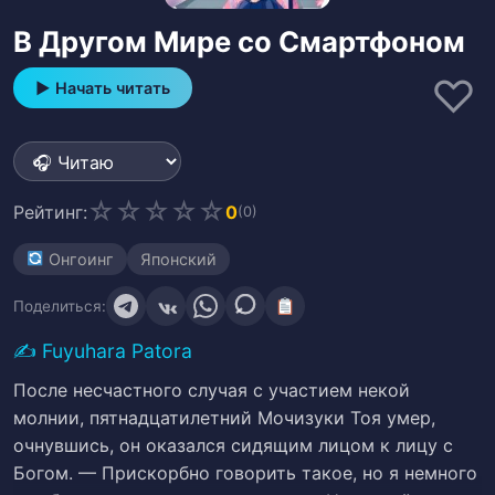
В Другом Мире со Смартфоном
♡
▶ Начать читать
☆
☆
☆
☆
☆
Рейтинг:
0
(0)
Онгоинг
Японский
Поделиться:
✍️
Fuyuhara Patora
После несчастного случая с участием некой
молнии, пятнадцатилетний Мочизуки Тоя умер,
очнувшись, он оказался сидящим лицом к лицу с
Богом. — Прискорбно говорить такое, но я немного