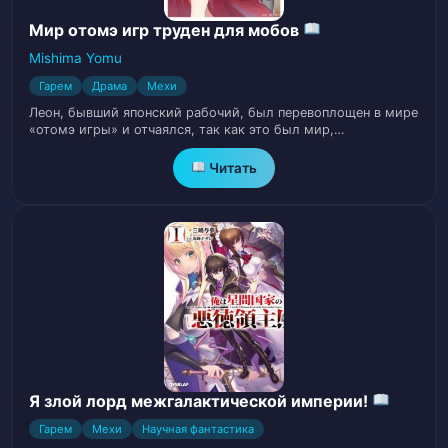
Глава 14. Дочь и Задание
15
Сопровождения
Мир отомэ игр труден для мобов
Mishima Yomu
Глава 15. Королевская столица и
16
Гарем
Драма
Мехи
Особняк Герцога
Леон, бывший японский рабочий, был перевоплощен в мире
«отомэ игры» и отчаялся, так как это был мир,…
Глава 16. Медаль и Резиденция Виконта
17
Читать
Глава 17. Матч и Воспроизведение
18
Записи
Глава 18. Шопинг и Несовершенный
19
Продукт
Глава 19. Возвращение и Изменения
20
Глава 20. Доверие и Завершение
Я злой лорд межгалактической империи!
21
Задания
Гарем
Мехи
Научная фантастика