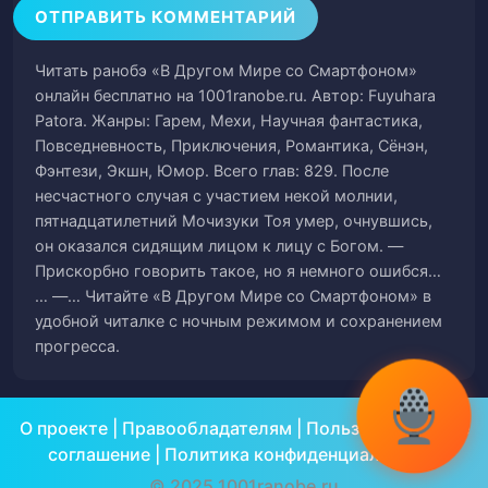
Происшествие
Глава 50. Получение Титула и
Читать ранобэ «В Другом Мире со Смартфоном»
52
Велосипеда
онлайн бесплатно на 1001ranobe.ru. Автор: Fuyuhara
Patora. Жанры: Гарем, Мехи, Научная фантастика,
Глава 51. Магия Хранения и Кража
53
Повседневность, Приключения, Романтика, Сёнэн,
Фэнтези, Экшн, Юмор. Всего глав: 829. После
Глава 52. Новый Сотрудник и Кулон
54
несчастного случая с участием некой молнии,
пятнадцатилетний Мочизуки Тоя умер, очнувшись,
Глава 53. Посетители и Плохие Новости
он оказался сидящим лицом к лицу с Богом. —
55
Прискорбно говорить такое, но я немного ошибся…
… —… Читайте «В Другом Мире со Смартфоном» в
Глава 54. Фраза и Ишэн
56
удобной читалке с ночным режимом и сохранением
прогресса.
Глава 55. Оэдо и Великий Марш Такеды
57
Глава 56. Демоническая Маска и Магия
58
О проекте
|
Правообладателям
|
Пользовательское
Восстановления
соглашение
|
Политика конфиденциальности
Глава 57. Дождь Света и Секретное
© 2025 1001ranobe.ru