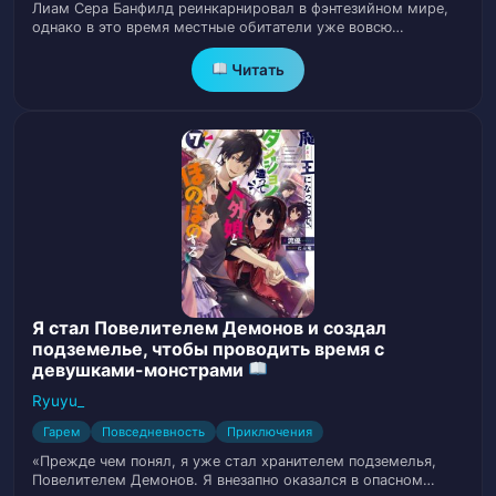
Лиам Сера Банфилд реинкарнировал в фэнтезийном мире,
Глава 21. Дождь и Сёги
22
однако в это время местные обитатели уже вовсю…
Глава 22. Безголовый Рыцарь и Руины
Читать
23
Глава 23. Подземные Руины и
24
Кристальный Демон (1)
Глава 24. Страна Полулюдей и
25
Покушение на Убийство Короля
Глава 25. Детоксикация и Поиск Яда
26
Я стал Повелителем Демонов и создал
Глава 26. Решение Загадки и
подземелье, чтобы проводить время с
27
Обеспечение Преступника
девушками-монстрами
Ryuyu_
Глава 27. Древний Язык и Взрывное
Гарем
Повседневность
Приключения
28
Заявление
«Прежде чем понял, я уже стал хранителем подземелья,
Повелителем Демонов. Я внезапно оказался в опасном…