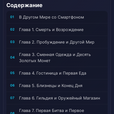
компаньон, Звероподобный, Читы, Плотный
Содержание
протагонист, Мир фэнтези, Бог — протагонист,
Богини, Божественные способности, Боги, Гильдии,
В Другом Мире со Смартфоном
01
Строительство королевства, Романтика появится в
конце истории, Лоли, Магические технологии,
Глава 1. Смерть и Возрождение
02
Протагонист — парень, Master-Servant Relationship,
Modern Knowledge, Монстры, Naive Protagonist,
Глава 2. Пробуждение и Другой Мир
03
Ниндзя, Nobles, Older Love Interests, Сверхсильный
протагонист, Политики, Polygamy, Протагонист
Глава 3. Сменная Одежда и Десять
04
сильный с самого начала, R-15, Воскрешение,
Золотых Монет
Royalty, Skill Assimilation, От сильного к еще более
сильному, Меч и магия, Technological Gap,
Глава 4. Гостиница и Первая Еда
05
Перемещение в другой мир, Войны, Younger Love
Interests
Глава 5. Близнецы и Конец Дня
06
Глава 6. Гильдия и Оружейный Магазин
07
Глава 7. Первая Битва и Первое
08