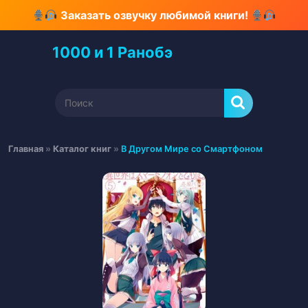
Перейти
Заказать озвучку любимой книги!
к
содержимому
1000 и 1 Ранобэ
Перейти
к
содержимому
Найти:
Главная
»
Каталог книг
»
В Другом Мире со Смартфоном