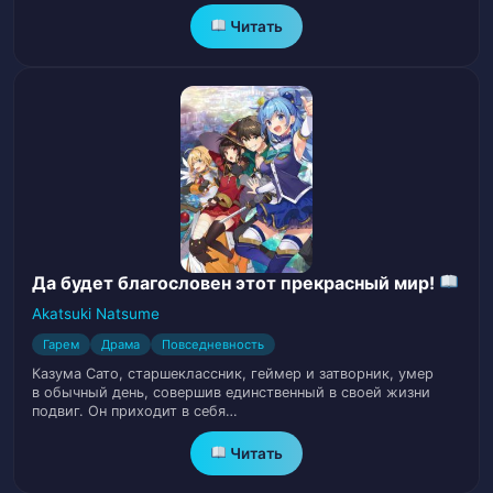
Глава 28. Помолвка и Незваный Гость
29
Читать
Глава 29. Серебряный Волк и Большая
30
Обезьяна
Глава 30. Призыв и Бьякко
31
Глава 31. Потерянный Ребёнок и Новые
32
Возможности
Глава 32. Чувство Вины и Древняя Магия
33
Да будет благословен этот прекрасный мир!
Akatsuki Natsume
Глава 33. Рукавицы и Гот Лоли
34
Гарем
Драма
Повседневность
Казума Сато, старшеклассник, геймер и затворник, умер
Глава 34. Присуждение Титула и Люди
в обычный день, совершив единственный в своей жизни
35
Королевского Дворца
подвиг. Он приходит в себя…
Читать
Глава 35. Новый Дом и Переезд
36