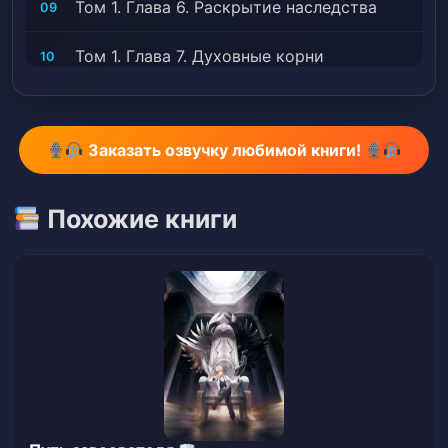
Том 1. Глава 6. Раскрытие наследства
09
Том 1. Глава 7. Духовные корни
10
Том 1. Глава 8. Начало сельского
11
хозяйства [Часть 1]
Заказать озвучку любимой книги!
Том 1. Глава 9. Начало сельского
12
хозяйства [Часть 2]
Похожие книги
Том 1. Глава 10. Решение
13
Том 1. Глава 11. Армия Черной равнины
14
Том 1. Глава 12. Купец с Каменного
15
острова
Том 1. Глава 13. Переход
16