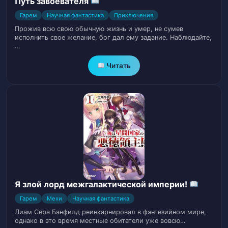
Путь завоевателя
Том 1. Глава 14. Нежелательная встреча
17
Гарем
Научная фантастика
Приключения
Прожив всю свою обычную жизнь и умер, не сумев
Том 1. Глава 15. Массив духовных встреч
18
исполнить свое желание, бог дал ему задание. Наблюдайте,
…
Том 1. Глава 16. Духовный новичок
19
Читать
Том 1. Глава 17. Первый бой
20
Том 1. Глава 18. Поединки
21
Том 1. Глава 19. Один год
22
Том 1. Глава 20. Койоты
23
Я злой лорд межгалактической империи!
Том 1. Глава 21. Духовный турнир
24
Гарем
Мехи
Научная фантастика
Том 1. Глава 22. Аукцион
25
Лиам Сера Банфилд реинкарнировал в фэнтезийном мире,
однако в это время местные обитатели уже вовсю…