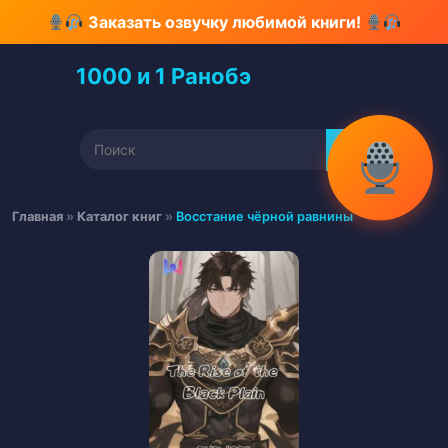
Перейти
Заказать озвучку любимой книги!
к
содержимому
1000 и 1 Ранобэ
Перейти
к
содержимому
Найти:
Главная
»
Каталог книг
»
Восстание чёрной равнины