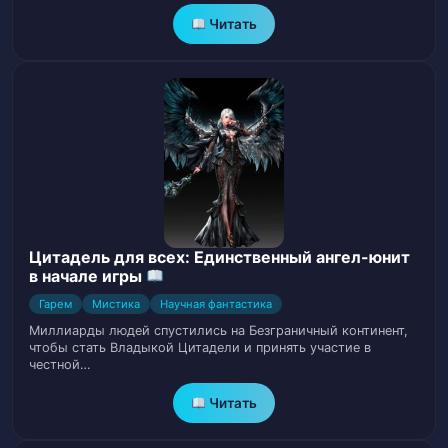
Том 1. Глава 23. Конец аукциона
26
Читать
Том 1. Глава 24. Путешествие на лодке
27
Том 1. Глава 25. Шокирующие перемены
28
Том 1. Глава 26. Каменный остров
29
Цитадель для всех: Единственный ангел-юнит
в начале игры
Гарем
Мистика
Научная фантастика
Миллиарды людей спустились на Безграничный континент,
чтобы стать Владыкой Цитадели и принять участие в
честной…
Читать