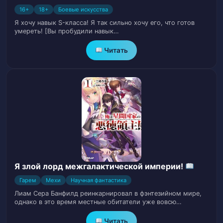
16+
18+
Боевые искусства
Глава 18
20
Я хочу навык S-класса! Я так сильно хочу его, что готов
умереть! [Вы пробудили навык…
Глава 19
21
Читать
Глава 20
22
Глава 21
23
Глава 22
24
Глава 23
25
Глава 24
26
Я злой лорд межгалактической империи!
Гарем
Мехи
Научная фантастика
Глава 25
27
Лиам Сера Банфилд реинкарнировал в фэнтезийном мире,
однако в это время местные обитатели уже вовсю…
Глава 26
28
Читать