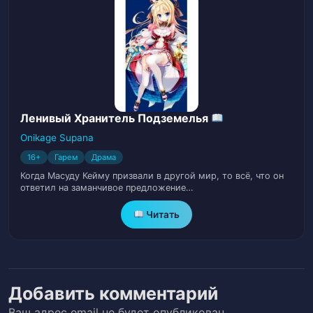
Глава 36
38
Глава 37
39
Глава 38
40
Глава 39
Ленивый Хранитель Подземелья
41
Onikage Supana
Глава 40
42
16+
Гарем
Драма
Когда Масуду Кейму призвали в другой мир, то всё, что он
Глава 41
43
ответил на заманчивое предложение…
Читать
Глава 42
44
Глава 43
45
Глава 44
Добавить комментарий
46
Ваш адрес email не будет опубликован.