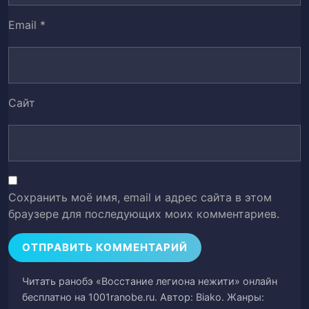
Глава 55
56
Email
*
Глава 56
57
Глава 57
58
Сайт
Глава 58
59
Глава 59
60
Глава 60
61
Сохранить моё имя, email и адрес сайта в этом
Глава 61
62
браузере для последующих моих комментариев.
Глава 62
63
Глава 63
64
Читать ранобэ «Восстание легиона нежити» онлайн
бесплатно на 1001ranobe.ru. Автор: Biako. Жанры: