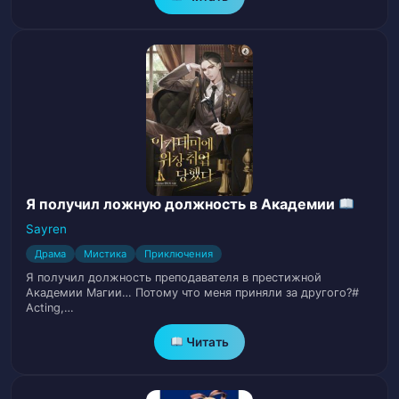
Глава 27
29
Глава 28
30
Глава 29
31
Глава 30
32
Глава 31
33
Я получил ложную должность в Академии
Sayren
Глава 32
34
Драма
Мистика
Приключения
Я получил должность преподавателя в престижной
Глава 33
35
Академии Магии… Потому что меня приняли за другого?#
Acting,…
Глава 34
36
Читать
Глава 35
37