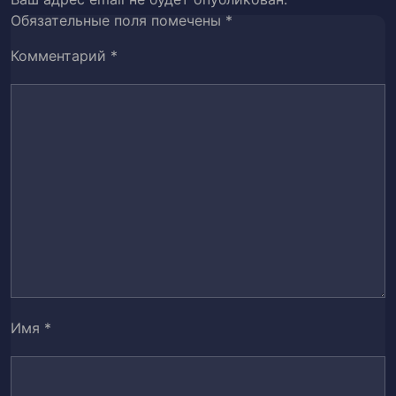
Глава 45
47
Обязательные поля помечены
*
Комментарий
Глава 46-47
*
48
Глава 48
49
Глава 49
50
Глава 50
51
Глава 51
52
Глава 52
53
Глава 53
54
Имя
*
Глава 54
55