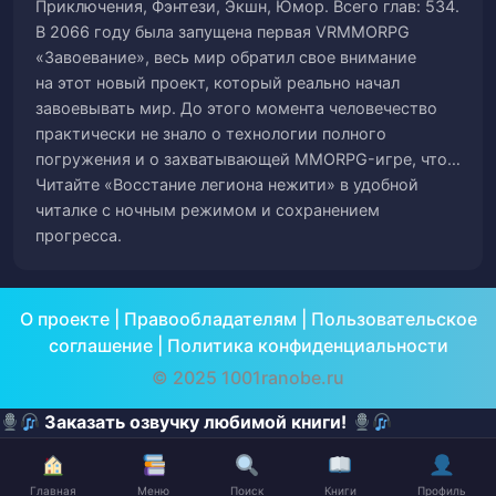
Глава 64
65
Приключения, Фэнтези, Экшн, Юмор. Всего глав: 534.
В 2066 году была запущена первая VRMMORPG
Глава 65
66
«Завоевание», весь мир обратил свое внимание
на этот новый проект, который реально начал
Глава 66
завоевывать мир. До этого момента человечество
67
практически не знало о технологии полного
погружения и о захватывающей MMORPG-игре, что…
Глава 67
68
Читайте «Восстание легиона нежити» в удобной
читалке с ночным режимом и сохранением
Глава 68
69
прогресса.
Глава 69
70
О проекте
|
Правообладателям
|
Пользовательское
Глава 70
71
соглашение
|
Политика конфиденциальности
© 2025 1001ranobe.ru
Глава 71
72
Заказать озвучку любимой книги!
Глава 72
73
Глава 73
74
Главная
Меню
Поиск
Книги
Профиль
✕
✕