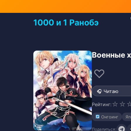
Перейти
к
содержимому
1000 и 1 Ранобэ
Перейти
к
содержимому
Военные 
♡
☆
☆
Рейтинг:
Онгоинг
Яп
Поделиться: