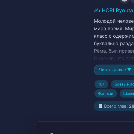
✍️
HORI Ryouta
Молодой человек
мира время. Ми
класс с одержи
буквально разд
Рёма, был призв
Осознав, что то
О’Лтормея), хот
Читать далее ▼
Империи, парень
чтобы сбежать о
16+
Боевые ис
нескольких важ
Фэнтези
Шенё
сестер-близнецо
кстати, умеют и
Всего глав:
2
обещают служить
становлению Ве
Спокойный прот
протагонист, Ди