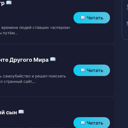
тр
Читать
у времени людей ставших «эспером»
ы путём…
ие) 2
инте Другого Мира
(Спасение) 2
Читать
 самоубийство и решил поискать
ел странный сайт,…
 (часть 1)
 (часть 2)
ый сын
Читать