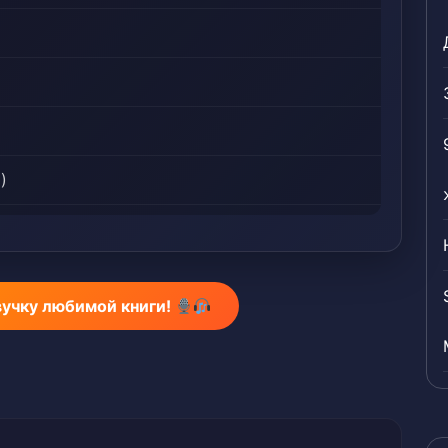
)
ь 2)
ь 2)
вучку любимой книги!
3)