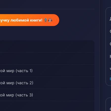
ьдии, Строительство королевства, Королевства,
нист — парень, Монстры, Multiple Transported
les, Сверхсильный протагонист, Политики,
вучку любимой книги!
ный с самого начала, Royalty, Ruthless
ve Harem, Рабы, Стратег, От сильного к еще более
ned Hero, Меч и магия, Перемещение в другой
 Войны
гой мир (часть 1)
гой мир (часть 2)
гой мир (часть 3)