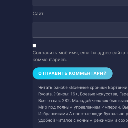
Том 2: Глава 15-2. Колеблющиеся
43
Сайт
Том 2: Глава 16. Колеблющиеся л
44
Том 2: Глава 17. Колеблющиеся л
45
Том 2: Глава 18. Вспышка войны
46
Сохранить моё имя, email и адрес сайта
Том 2: Глава 19. Вспышка войны 
47
комментариев.
Том 2: Глава 20. Оборонительная
48
Том 2: Глава 21. Оборонительная
49
Читать ранобэ «Военные хроники Вортении» 
Ryouta. Жанры: 16+, Боевые искусства, Гар
Том 2: Глава 22. Оборонительная
50
Всего глав: 282. Молодой человек был вызв
Мир под полным управлением Империи. Вы
Том 2: Глава 23. Оборонительная
Избранниками А простые люди буквально 
51
удобной читалке с ночным режимом и сохр
Том 2: Глава 24.Убийца (часть 1)
52