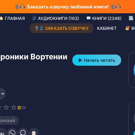
Заказать озвучку любимой книги!
ГЛАВНАЯ
АУДИОКНИГИ (163)
КНИГИ (2348)
ЗАКАЗАТЬ ОЗВУЧКУ
КАБИНЕТ
В
хроники Вортении
▶ Начать читать
☆
☆
☆
0
(0)
онский