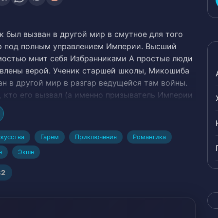
 был вызван в другой мир в смутное для того
р под полным управлением Империи. Высший
мостью мнит себя Избранниками А простые люди
авлены верой. Ученик старшей школы, Микошиба
ан в другой мир в разгар ведущейся там войны.
т, кто его вызвал (а именно призыватель Империи
ел принудительно заставить его служить
 использовал свои навыки в боевых искусствах,
т него и его охранников, убив во время побега
кусства
Гарем
Приключения
Романтика
ных людей Империи. Однажды он спасает двух
н
Экшн
в из лап похитителей. Обе девочки (которые,
спользовать магию) клянутся ему в верности и
82
. Теперь Рёма начинает свой путь к
рховным Правителем# Адаптировано в мангу,
агонист, Умный протагонист, Хитрый
скриминация, Бесстрашный протагонист,