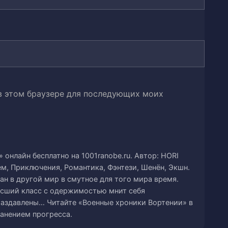
 люди (часть 4)
юди (часть 5)
юди (часть 6)
 в этом браузере для последующих моих
(часть 2)
 война (часть 1)
 война (часть 2)
онлайн бесплатно на 1001ranobe.ru. Автор: HORI
ем, Приключения, Романтика, Фэнтези, Шенён, Экшн.
 война (часть 3)
ан в другой мир в смутное для того мира время.
сший класс с одержимостью мнит себя
 война (часть 4)
раздавлены… Читайте «Военные хроники Вортении» в
анением прогресса.