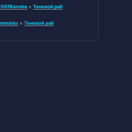
1001Ranobe
к
Теневой раб
miminicr
к
Теневой раб