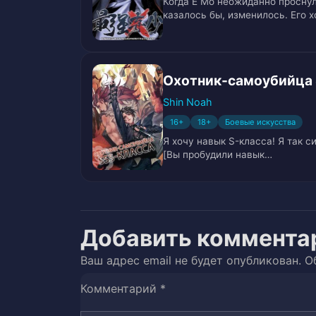
Когда Е Мо неожиданно проснулс
Том 1: Глава 21. Неожиданная ата
25
казалось бы, изменилось. Его 
Том 1: Глава 22. Неожиданная ат
26
Охотник-самоубийца
Том 2: Глава 1. Безысходность в
27
Shin Noah
Том 2: Глава 2 . Безысходность 
28
16+
18+
Боевые искусства
Я хочу навык S-класса! Я так си
Том 2: Глава 3. Безысходность 
29
[Вы пробудили навык…
Том 2: Глава 4. Безысходность 
30
Том 2: Глава 5. Обязательный кве
31
Добавить коммента
Том 2: Глава 6. Обязательный кв
32
Ваш адрес email не будет опубликован.
О
Комментарий
*
Том 2: Глава 7. Обязательный кве
33