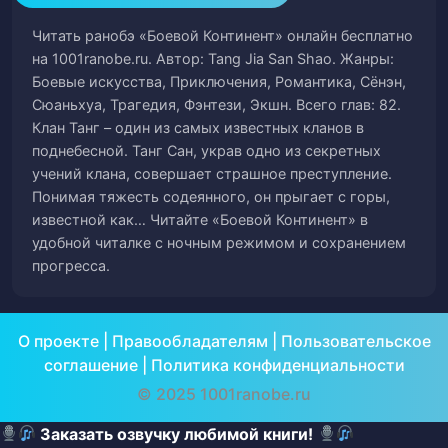
3)
Читать ранобэ «Боевой Континент» онлайн бесплатно
Глава 21. Дикий Огненный Феникс (часть
на 1001ranobe.ru. Автор: Tang Jia San Shao. Жанры:
46
4)
Боевые искусства, Приключения, Романтика, Сёнэн,
Сюаньхуа, Трагедия, Фэнтези, Экшн. Всего глав: 82.
Клан Танг – один из самых известных кланов в
Глава 22. Четырехглазый Филин Флендер
47
поднебесной. Танг Сан, украв одно из секретных
(часть 1)
учений клана, совершает страшное преступление.
Понимая тяжесть содеянного, он прыгает с горы,
Глава 22. Четырехглазый Филин Флендер
48
известной как… Читайте «Боевой Континент» в
(часть 2)
удобной читалке с ночным режимом и сохранением
прогресса.
Глава 22. Четырехглазый Филин Флендер
49
(часть 3)
О проекте
|
Правообладателям
|
Пользовательское
Глава 22. Четырехглазый Филин Флендер
50
соглашение
|
Политика конфиденциальности
(часть 4)
© 2025 1001ranobe.ru
Глава 22. Четырехглазый Филин Флендер
Заказать озвучку любимой книги!
51
(часть 5)