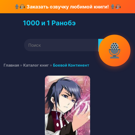
Перейти
Заказать озвучку любимой книги!
к
содержимому
1000 и 1 Ранобэ
Перейти
к
содержимому
Найти:
Главная
»
Каталог книг
»
Боевой Континент