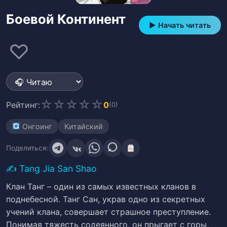
Боевой Континент
▶ Начать читать
♡
☆
☆
☆
☆
☆
Рейтинг:
0
(0)
Онгоинг
Китайский
Поделиться:
✍️
Tang Jia San Shao
Клан Танг – один из самых известных кланов в
поднебесной. Танг Сан, украв одно из секретных
учений клана, совершает страшное преступление.
Понимая тяжесть содеянного, он прыгает с горы,