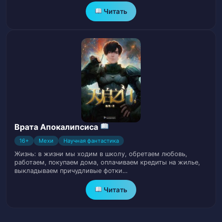
Читать
Глава 18. Недвижимый яркий король
29
Чжао Вуджи (часть 2)
Глава 18. Недвижимый яркий король
30
Чжао Вуджи (часть 3)
Глава 18. Недвижимый яркий король
31
Чжао Вуджи (часть 4)
Врата Апокалипсиса
Глава 18. Недвижимый яркий король
32
Чжао Вуджи (часть 5)
16+
Мехи
Научная фантастика
Жизнь: в жизни мы ходим в школу, обретаем любовь,
работаем, покупаем дома, оплачиваем кредиты на жилье,
Глава 19. Скрытое Оружие Тан Саня
33
выкладываем причудливые фотки…
(часть 1)
Читать
Глава 19. Скрытое Оружие Тан Саня
34
(часть 2)