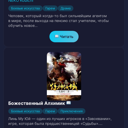
NEKO Kouichi
Боевые искусства
Гарем
Драма
Глава 17. Академия только для монстров
Человек, который когда-то был сильнейшим агентом
23
(часть 1)
в мире, после выхода на пенсию стал учителем, чтобы
обучить новое…
Глава 17. Академия только для монстров
Читать
24
(часть 2)
Глава 17. Академия только для монстров
25
(часть 3)
Глава 17. Академия только для монстров
26
(часть 4)
Глава 17. Академия только для монстров
27
Божественный Алхимик
(часть 5)
Боевые искусства
Гарем
Приключения
Глава 18. Недвижимый яркий король
Линь Му Юй — один из лучших игроков в «Завоевании»,
28
игре, которая была предшественницей «Судьбы».…
Чжао Вуджи (часть 1)