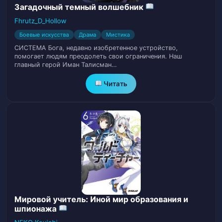
Мубая
Загадочный темный волшебник
Fhrutz_D_Hollow
Глава 15. Трансформация Белого Тигра
Боевые искусства
Драма
Мистика
17
Ваджра
СИСТЕМА Бога, недавно изобретенное устройство,
помогает людям преодолеть свои ограничения. Наш
Глава 16. Золотая Игла Драконьей
главный герой Иман Талисман…
18
Бороды (часть 1)
Читать
Глава 16. Золотая Игла Драконьей
19
Бороды (часть 2)
Глава 16. Золотая Игла Драконьей
20
Бороды (часть 3)
Глава 16. Золотая Игла Драконьей
21
Бороды (часть 4)
Мировой учитель: Иной мир образования и
шпионажа
Глава 16. Золотая Игла Драконьей
22
Бороды (часть 5)