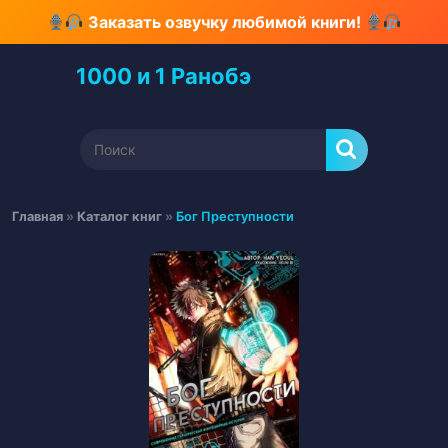
Перейти
Заказать озвучку любимой книги!
к
содержимому
1000 и 1 Ранобэ
Перейти
к
содержимому
Найти:
Главная
»
Каталог книг
»
Бог Преступности