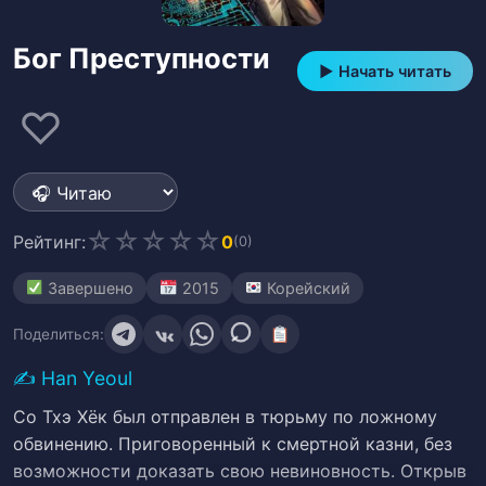
Бог Преступности
▶ Начать читать
♡
☆
☆
☆
☆
☆
Рейтинг:
0
(0)
Завершено
2015
Корейский
Поделиться:
✍️
Han Yeoul
Со Тхэ Хёк был отправлен в тюрьму по ложному
обвинению. Приговоренный к смертной казни, без
возможности доказать свою невиновность. Открыв