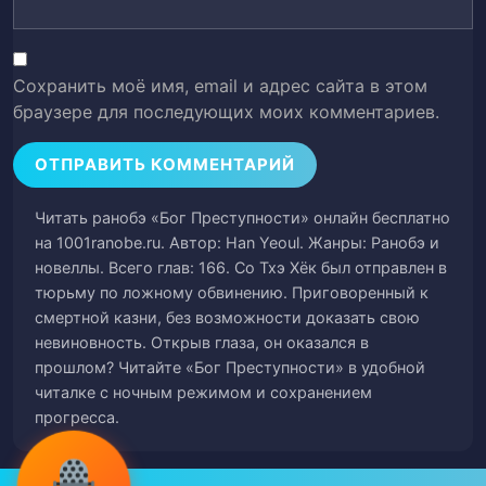
Глава 22. Преступники (часть 4)
24
Глава 23. Преступники (часть 5)
25
Сохранить моё имя, email и адрес сайта в этом
браузере для последующих моих комментариев.
Глава 24. Расстановка сил (часть 1)
26
Глава 25. Расстановка сил (часть 2)
27
Читать ранобэ «Бог Преступности» онлайн бесплатно
Глава 26. Расстановка сил (часть 3)
28
на 1001ranobe.ru. Автор: Han Yeoul. Жанры: Ранобэ и
новеллы. Всего глав: 166. Со Тхэ Хёк был отправлен в
Глава 27. Расстановка сил (часть 4)
тюрьму по ложному обвинению. Приговоренный к
29
смертной казни, без возможности доказать свою
невиновность. Открыв глаза, он оказался в
Глава 28. Расстановка сил (часть 5)
30
прошлом? Читайте «Бог Преступности» в удобной
читалке с ночным режимом и сохранением
Глава 29. Расстановка сил (часть 6)
31
прогресса.
Глава 30. Болезненные отношения из
32
прошлой жизни (часть 1)