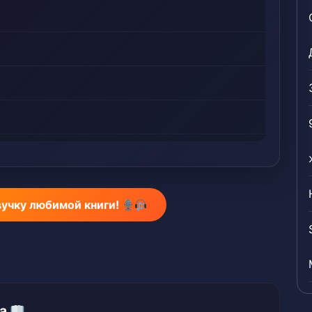
вучку любимой книги!
за