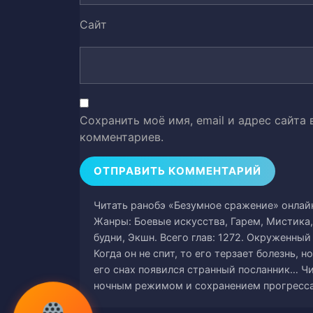
Сайт
Глава 43
44
Глава 44
45
Глава 45
46
Сохранить моё имя, email и адрес сайта
Глава 46
47
комментариев.
Глава 47
48
Глава 48
49
Читать ранобэ «Безумное сражение» онлайн 
Жанры: Боевые искусства, Гарем, Мистика,
Глава 49
50
будни, Экшн. Всего глав: 1272. Окруженный
Когда он не спит, то его терзает болезнь, н
Глава 50
его снах появился странный посланник… Чи
51
ночным режимом и сохранением прогресса
Глава 51
52