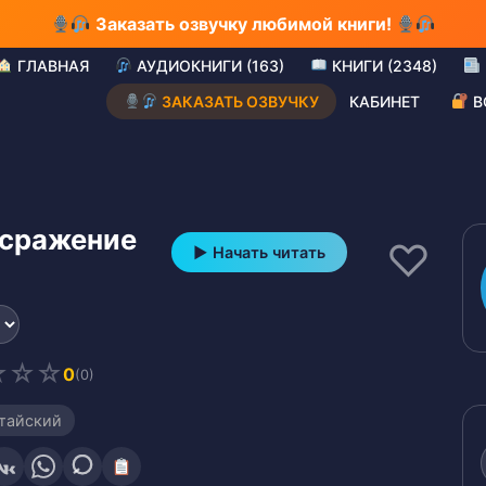
Заказать озвучку любимой книги!
ГЛАВНАЯ
АУДИОКНИГИ (163)
КНИГИ (2348)
ЗАКАЗАТЬ ОЗВУЧКУ
КАБИНЕТ
В
 сражение
♡
▶ Начать читать
☆
☆
☆
0
(0)
тайский