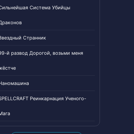
Сильнейшая Система Убийцы
Драконов
Звездный Странник
99-й развод Дорогой, возьми меня
жёстче
Наномашина
SPELLCRAFT Реинкарнация Ученого-
Мага