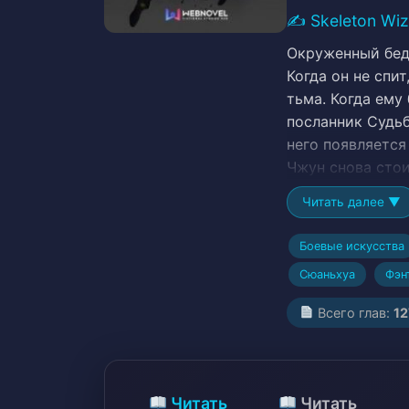
✍️
Skeleton Wi
Окруженный бедс
Когда он не спит
тьма. Когда ему 
посланник Судьб
него появляется
Чжун снова стои
собирается нача
Читать далее ▼
Аристократия, В
тела, Умный про
Боевые искусства
Трудолюбивый п
Сюаньхуа
Фэн
настоящей личнос
парень, Martial 
Всего глав:
1
сила, Quirky Ch
Присвоение нав
битвы, Право си
Недооцененный п
Читать
Читать