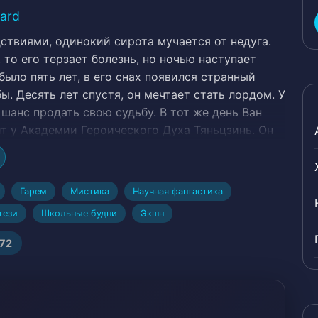
zard
твиями, одинокий сирота мучается от недуга.
, то его терзает болезнь, но ночью наступает
было пять лет, в его снах появился странный
ы. Десять лет спустя, он мечтает стать лордом. У
 шанс продать свою судьбу. В тот же день Ван
т у Академии Героического Духа Тяньцзинь. Он
ть новую жизнь.# Адаптировано в маньхуа,
оенная академия, Красивая героиня, Закалка
тагонист, Решительный протагонист >>, Будущее,
Гарем
Мистика
Научная фантастика
ротагонист, Суровые тренировки, Сокрытие
тези
Школьные будни
Экшн
ти, Лоли, Love at First Sight, Протагонист —
Spirits, Монстры, Бедный протагонист, Физическая
272
aracters, Расизм, Романтический побочный сюжет,
ыков, Специальные способности, Стратегические
льного, Сильный любовный интерес,
ротагонист, Уникальная техника