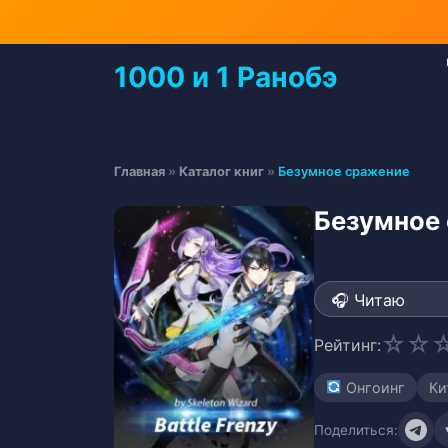
Перейти
к
содержимому
1000 и 1 Ранобэ
Перейти
к
содержимому
Главная
»
Каталог книг
»
Безумное сражение
Безумное
☆
☆
Рейтинг:
Онгоинг
Ки
Поделиться: