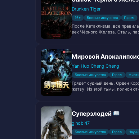
Глава 15
16
Drunken Tiger
16+
Боевые искусства
Гарем
Глава 16
17
После Катаклизма, все правил
век Чёрного Железа. Сталь, па
Глава 17
18
Глава 18
19
Мировой Апокалипси
Глава 19
20
Yan Huo Cheng Cheng
Боевые искусства
Гарем
Мист
Глава 20
21
Грядёт судный день. Орден Ко
жатву. Из этой тьмы, полной о
Глава 21
22
Глава 22
23
Суперзлодей
ginobi47
Глава 23
24
Боевые искусства
Гарем
Научн