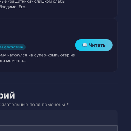
имые «защитники» слишком слабы
обходимо. Его…
Читать
ая фантастика
ьму наткнулся на супер-компьютер из
того момента…
рий
бязательные поля помечены
*