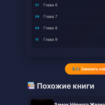
Глава 6
07
Глава 7
08
Глава 8
09
Глава 9
10
Глава 10
11
Глава 11
12
Заказать оз
Глава 12
13
Похожие книги
Глава 13
14
Глава 14
15
Замок Чёрного Желе