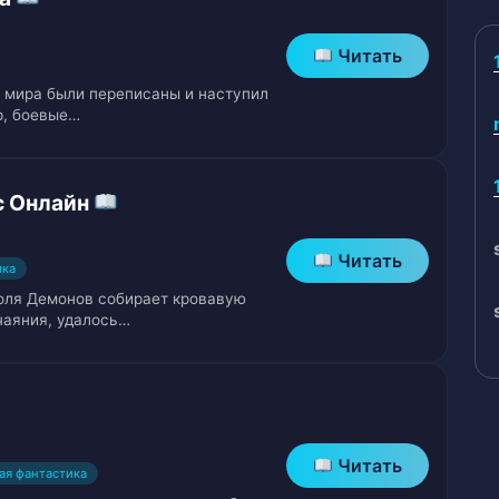
Читать
а мира были переписаны и наступил
р, боевые…
с Онлайн
Читать
ика
роля Демонов собирает кровавую
тчаяния, удалось…
Читать
ая фантастика