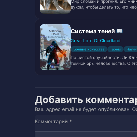
Мир сломан и прогнил. Его мн
Глава 24
25
духом, чтобы делать то, что не
Глава 25
26
Система теней
Глава 26
27
Great Lord Of Cloudland
Глава 27
28
Боевые искусства
Гарем
Научн
По чистой случайности, Ли Юн
Глава 28
29
тёмной эры человечества. С э
Глава 29
30
Глава 30
31
Добавить коммента
Глава 31
32
Ваш адрес email не будет опубликован.
О
Комментарий
*
Глава 32
33