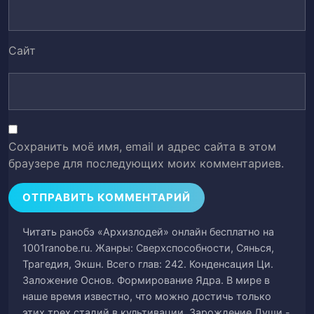
Глава 47. Противостояние фракций
48
(Часть IV)
Сайт
Глава 48. Противостояние фракций
49
(Часть V)
Глава 49. Земли Асуры (Часть I)
50
Сохранить моё имя, email и адрес сайта в этом
Глава 50. Земли Асуры (Часть II)
51
браузере для последующих моих комментариев.
Глава 51. Земли Асуры (Часть III)
52
Глава 52. Земли Асуры (Часть IV)
53
Читать ранобэ «Архизлодей» онлайн бесплатно на
1001ranobe.ru. Жанры: Сверхспособности, Сянься,
Глава 53. Императорское Вооружение
Трагедия, Экшн. Всего глав: 242. Конденсация Ци.
54
(Часть I)
Заложение Основ. Формирование Ядра. В мире в
наше время известно, что можно достичь только
Глава 54. Императорское Вооружение
этих трех стадий в культивации. Зарождение Души -