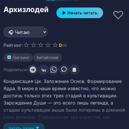
Архизлодей
♡
▶ Начать читать
☆
☆
☆
☆
☆
Рейтинг:
0
(0)
Онгоинг
Китайский
Поделиться:
Конденсация Ци. Заложение Основ. Формирование
Ядра. В мире в наше время известно, что можно
достичь только этих трех стадий в культивации.
Зарождение Души — это всего лишь легенда, а
стадии культивации выше были потеряны в длинной
реке времени. Современная эра известна, как
Цивилизация Культивации, баланс власти и
Читать далее ▼