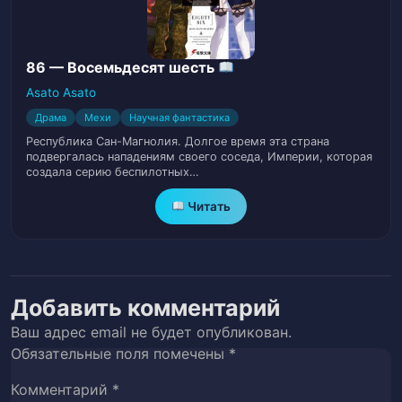
32
Стадии (Часть III)
Глава 32. Продвижение к Средней
86 — Восемьдесят шесть
33
Стадии (Часть IV)
Asato Asato
Драма
Мехи
Научная фантастика
Глава 33. Выпускная церемония
34
Республика Сан-Магнолия. Долгое время эта страна
подвергалась нападениям своего соседа, Империи, которая
Глава 34. Нефритовый сундучок (Часть I)
создала серию беспилотных…
35
Читать
Глава 35. Нефритовый сундучок (Часть
36
II)
Глава 36. Королевская битва (Часть I)
37
Добавить комментарий
Глава 37. Королевская битва (Часть II)
38
Ваш адрес email не будет опубликован.
Обязательные поля помечены
*
Глава 38. Королевская битва (Часть III)
39
Комментарий
*