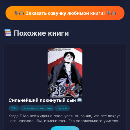
Заказать озвучку любимой книги!
Глава 9. Берсерк (Часть I)
10
Глава 10. Берсерк (Часть II)
11
Похожие книги
Глава 11. Золотой Лотос Всплеска Земли
12
(Часть I)
Глава 12. Золотой Лотос Всплеска Земли
13
(Часть II)
Глава 13. Море ци (Часть I)
14
Глава 14. Море ци (Часть II)
15
Сильнейший покинутый сын
16+
Боевые искусства
Гарем
Глава 15. Извинение
16
Когда Е Мо неожиданно проснулся, он понял, что все вокруг
него, казалось бы, изменилось. Его хорошенького учителя…
Глава 16. Сдача результатов
17