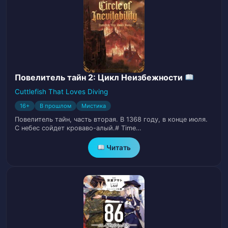
Глава 24. Многоуровневый маркетинг
25
Глава 25. Алый Снег
26
Глава 26. Отделение
27
Повелитель тайн 2: Цикл Неизбежности
Глава 27. Непревзойденный под
28
небесами (Часть I)
Cuttlefish That Loves Diving
16+
В прошлом
Мистика
Глава 28. Непревзойденный под
Повелитель тайн, часть вторая. В 1368 году, в конце июля.
29
Небесами (Часть II)
С небес сойдет кроваво-алый.# Time…
Читать
Глава 29. Продвижение к Средней
30
Стадии (Часть I)
Глава 30. Продвижение к Средней
31
Стадии (Часть II)
Глава 31. Продвижение к Средней