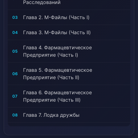
Расследований
мира, заполучив свой титул первопроходца эры!#
Алхимия, Спокойный протагонист, Культивация,
Глава 2. М-Файлы (Часть I)
03
Daoism, Демоны, Трудолюбивый протагонист, Магия
>>, Протагонист — парень, Наши дни, Монстры,
Глава 3. М-Файлы (Часть II)
04
Месть, Становление сильного
Глава 4. Фармацевтическое
05
Предприятие (Часть I)
Глава 5. Фармацевтическое
06
Предприятие (Часть II)
Глава 6. Фармацевтическое
07
Предприятие (Часть III)
Глава 7. Лодка дружбы
08
Глава 8. Самое сложное кажется самым
09
простым