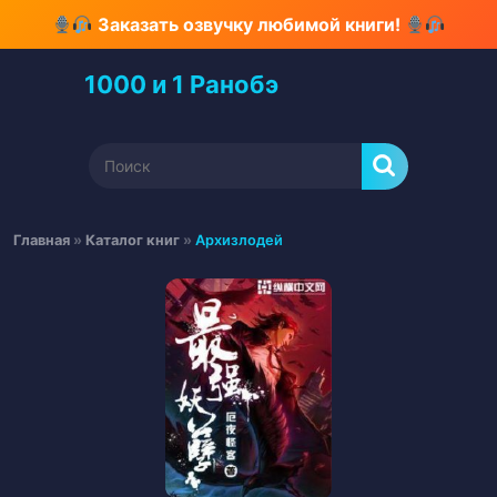
Перейти
Заказать озвучку любимой книги!
к
содержимому
1000 и 1 Ранобэ
Перейти
к
содержимому
Найти:
Главная
»
Каталог книг
»
Архизлодей