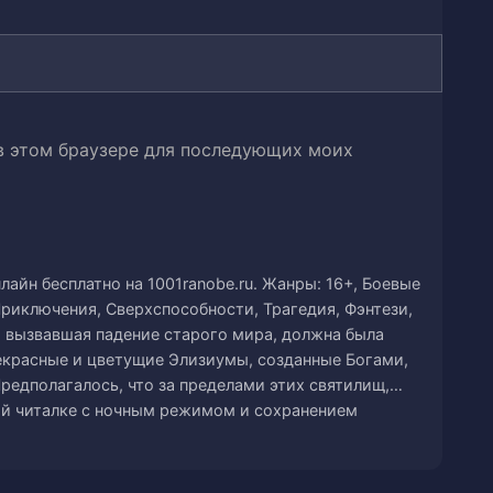
та
 в этом браузере для последующих моих
ерти
ие
айн бесплатно на 1001ranobe.ru. Жанры: 16+, Боевые
Приключения, Сверхспособности, Трагедия, Фэнтези,
а, вызвавшая падение старого мира, должна была
екрасные и цветущие Элизиумы, созданные Богами,
редполагалось, что за пределами этих святилищ,…
ой читалке с ночным режимом и сохранением