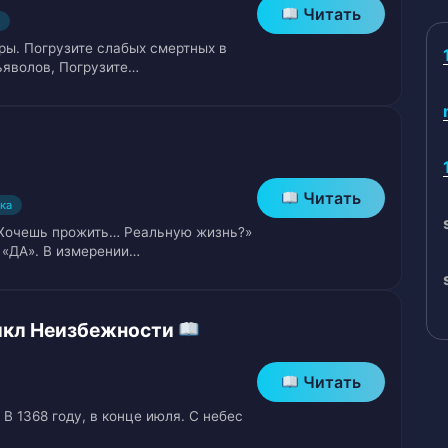
Читать
ры. Погрузите слабых смертных в
ьяволов, Погрузите…
Читать
ка
ин Гостиницы
 Хочешь прожить… Реальную жизнь?»
 «ДА». В измерении…
инка
Цикл Неизбежности
Читать
 В 1368 году, в конце июля. С небес