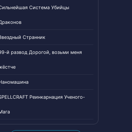
Сильнейшая Система Убийцы
Драконов
Звездный Странник
99-й развод Дорогой, возьми меня
жёстче
Наномашина
SPELLCRAFT Реинкарнация Ученого-
Мага