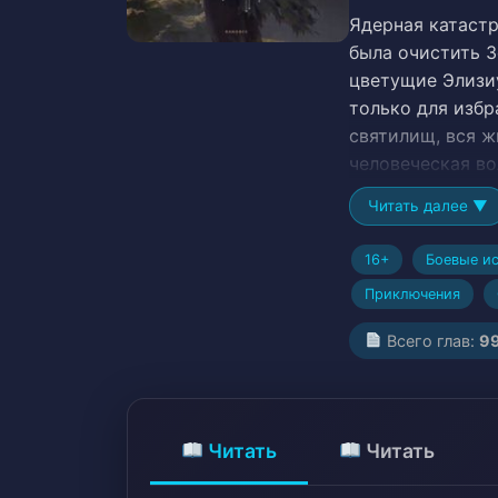
Ядерная катастр
была очистить З
цветущие Элизи
только для избр
святилищ, вся ж
человеческая во
научились выжи
Читать далее ▼
полных мутантов
КлаудХок был м
16+
Боевые ис
свободным словн
Приключения
вынужден скита
объедков и необ
Всего глав:
9
знает, что ему у
Случайная встре
его жизненный п
мутантами, встр
Читать
Читать
истребителями.
дорогу в этом м