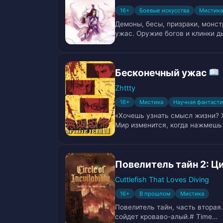
16+
Боевые искусства
Мистика
Том 1. Глава 10. Смерть в ночи
17
Демоны, бесы, призраки, монст
ужас. Оружие богов и клинки д
Том 1. Глава 11. Тренировка
18
Том 1. Глава 12. Жизнь на базе
19
Бесконечный ужас
Том 1. Глава 13. Кровавый Ринг
20
Zhttty
16+
Мистика
Научная фантасти
Том 1. Глава 14. Безумный Хозя
21
«Хочешь узнать смысл жизни?
Мир изменится, когда нажмешь
Том 1. Глава 15. Кровавая Вечер
22
Том 1. Глава 16. Наследие
23
Повелитель тайн 2: 
Cuttlefish That Loves Diving
Том 1. Глава 17. Волна зверей
24
16+
В прошлом
Мистика
Повелитель тайн, часть вторая.
Том 1. Глава 18. Волчья стая
25
сойдет кроваво-алый.# Time…