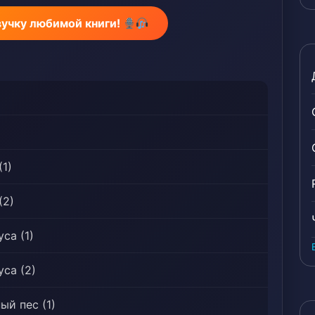
 чем он мог себе представить. Рано или поздно
вучку любимой книги!
сделать выбор между ревностным светом Шумера
оты Бездны….
 он узнает, что даже Боги могут пасть!#
ren, Аристократия, Артефакты, Ассасины, Звери,
я, Каннибализм >>, Развитие персонажа,
ажи, Dark, Решительный протагонист, Genetic
Боги, Кровища, Красивый герой, Сокрытие
ости, Опыты над людьми, Удачливый
(1)
отагонист — парень, Наёмники, Монстры, Mutated
ный протагонист, Постапокалипсис, Месть,
(2)
побочный сюжет, Заговоры и интриги,
особности, Выживание, Недооцененный
са (1)
eliable Narrator, Становление сильного,
 миру
уса (2)
ый пес (1)