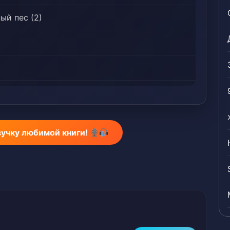
ый пес (2)
ень (1)
мень (2)
вучку любимой книги!
ерный Стяг-quot;
Тартаруса