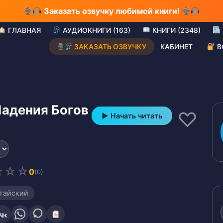
Заказать озвучку любимой книги!
ГЛАВНАЯ
АУДИОКНИГИ (163)
КНИГИ (2348)
ЗАКАЗАТЬ ОЗВУЧКУ
КАБИНЕТ
В
адения Богов
♡
▶ Начать читать
☆
☆
☆
0
(0)
тайский