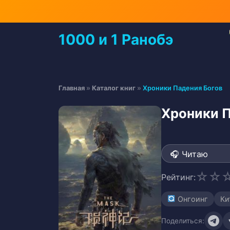
Перейти
к
содержимому
1000 и 1 Ранобэ
Перейти
к
содержимому
Главная
»
Каталог книг
»
Хроники Падения Богов
Хроники П
☆
☆
Рейтинг:
Онгоинг
Ки
Поделиться: