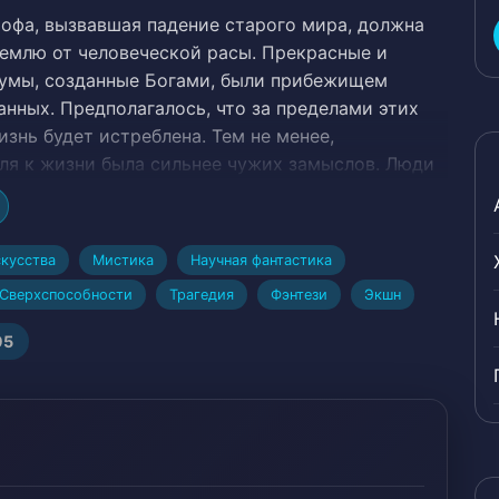
офа, вызвавшая падение старого мира, должна
емлю от человеческой расы. Прекрасные и
умы, созданные Богами, были прибежищем
анных. Предполагалось, что за пределами этих
изнь будет истреблена. Тем не менее,
ля к жизни была сильнее чужих замыслов. Люди
вать на бесконечных пустынных территориях,
 и радиации.
олодым падальщиком, который мечтал быть
кусства
Мистика
Научная фантастика
о ястреб, парящий высоко в облаках. Но он был
Сверхспособности
Трагедия
Фэнтези
Экшн
ться по бесплодным пустошам в вечном поиске
ходимого для выживания хлама. Однако никто не
95
готовила судьба.
ча с группой наемников кардинально изменила
уть, наполнив его судьбу вечной борьбой с
ечей со сверхлюдьми, богами, демонами и их
 КлаудХоку предстояло найти свою собственную
ире, мире, который оказался значительно больше