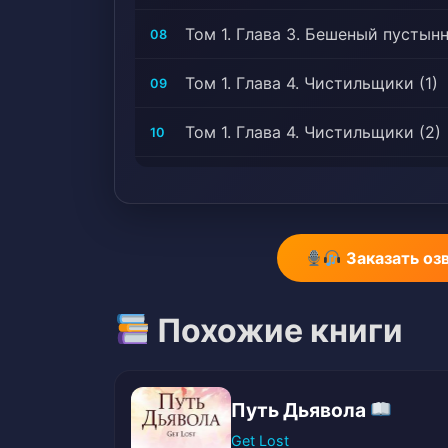
Том 1. Глава 3. Бешеный пустынн
08
Том 1. Глава 4. Чистильщики (1)
09
Том 1. Глава 4. Чистильщики (2)
10
Том 1. Глава 5. Таинственный кам
11
Том 1. Глава 5. Таинственный ка
12
Заказать оз
Том 1. Глава 6. Перерождение
13
Похожие книги
Том 1. Глава 7. Метачеловек
14
Том 1. Глава 8. Форпост -quot;Ч
15
Путь Дьявола
Том 1. Глава 9. База наемников 
16
Get Lost