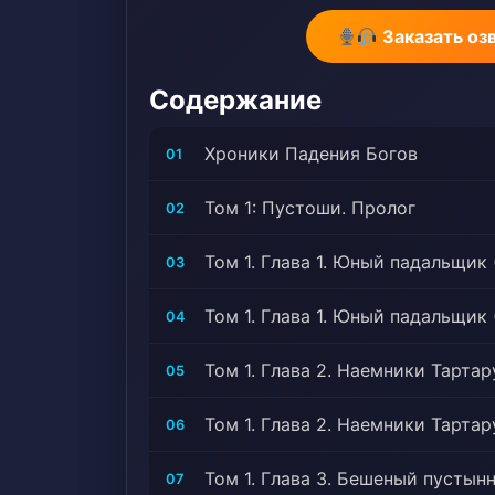
и разнообразнее
Заказать оз
ему предстоит 
и шепотом темн
Содержание
Рано или поздно
Abandoned Child
Хроники Падения Богов
01
Красивая героин
Жестокие персон
Том 1: Пустоши. Пролог
02
Modifications, 
настоящей личн
Том 1. Глава 1. Юный падальщик 
03
протаногист, Пр
Creatures, Наив
Том 1. Глава 1. Юный падальщик 
04
Романтический 
Специальные сп
Том 1. Глава 2. Наемники Тартару
05
протагонист, Unr
Путешествие по
Том 1. Глава 2. Наемники Тартар
06
Том 1. Глава 3. Бешеный пустынн
07