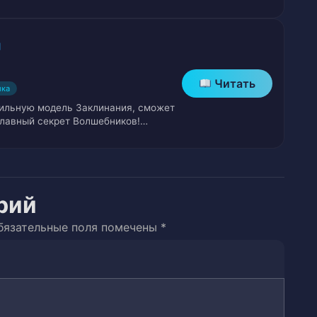
ругой
Читать
ика
бильную модель Заклинания, сможет
ильщиков
главный секрет Волшебников!…
рий
ошей
бязательные поля помечены
*
жизнью и смертью
ева