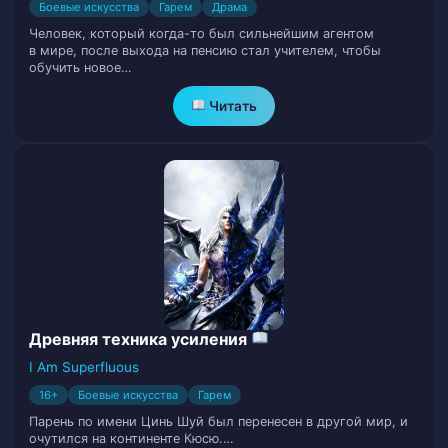
Глава 25. Семья Крылатого Дракона
26
Боевые искусства
Гарем
Драма
Человек, который когда-то был сильнейшим агентом
в мире, после выхода на пенсию стал учителем, чтобы
Глава 26. Формирование души!
27
обучить новое…
Глава 27. Предоставь это мне!
28
Читать
Глава 28. Ланруо и её семья Хуан
29
Глава 29. Один удар
30
Глава 30. Столкновение Духовных Сил.
31
Глава 31. Дух Демона Снежной Сакуры
32
Древняя техника усиления
Глава 32. Реликвия
33
I Am Superfluous
16+
Глава 33. Навыки стрельбы из лука
Боевые искусства
Гарем
34
Парень по имени Цинь Шуй был перенесен в другой мир, и
очутился на континенте Кюсю.…
Глава 34. Демон зверь Духовного уровня
35