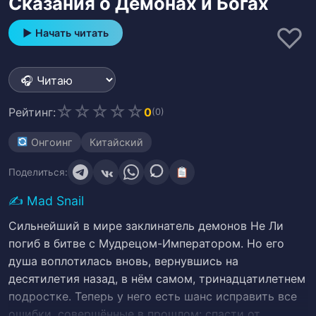
Сказания о Демонах и Богах
♡
▶ Начать читать
☆
☆
☆
☆
☆
Рейтинг:
0
(0)
Онгоинг
Китайский
Поделиться:
✍️
Mad Snail
Сильнейший в мире заклинатель демонов Не Ли
погиб в битве с Мудрецом-Императором. Но его
душа воплотилась вновь, вернувшись на
десятилетия назад, в нём самом, тринадцатилетнем
подростке. Теперь у него есть шанс исправить все
ошибки, совершённые в прошлом: спасти от