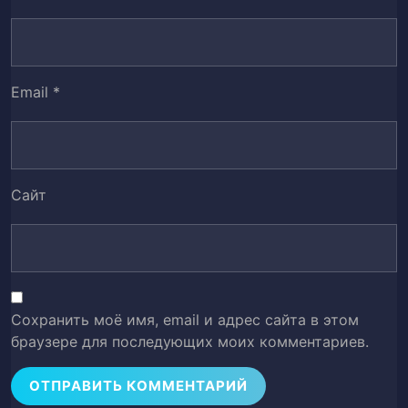
Глава 53. Возвращение домой
54
Глава 54. Метод Чудо Меридиан.
55
Email
*
Глава 55. Телосложение Небесных
56
Меток.
Глава 56. Убить.
57
Сайт
Глава 57. Кто их убил?
58
Глава 58. Студент класса для Гениев?
59
Сохранить моё имя, email и адрес сайта в этом
Глава 59. Визит Директора Янг.
60
браузере для последующих моих комментариев.
Глава 60. Задний ход.
61