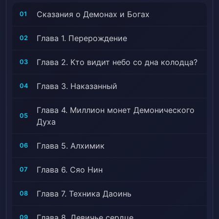
Subplot, Второй шанс, Strength-based Social
Сказания о Демонах и Богах
01
Hierarchy, Strong Love Interests, Underestimated
Protagonist, Unique Cultivation Technique, Войны,
Глава 1. Перерождение
02
Weak to Strong
Глава 2. Кто видит небо со дна колодца?
03
Глава 3. Наказанный
04
Глава 4. Миллион монет Демонического
05
Духа
Глава 5. Алхимик
06
Глава 6. Сяо Нин
07
Глава 7. Техника Даоинь
08
Глава 8. Девичье сердце
09