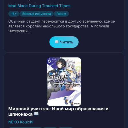
Mad Blade During Troubled Times
Глава 17. Изгнанный.
18
16+
Боевые искусства
Гарем
Обычный студент переносится в другую вселенную, где он
Глава 18. Мастер Нанесения Символов?
19
является королём небольшого государства. А получив
Читерский…
Глава 19. Дети влиятельных семей
20
Читать
Глава 20. Трава Пурпурного Тумана
21
Глава 21. Применение Травы Пурпурного
22
Тумана.
Глава 22. Ледяной Феникс
23
Глава 23. Убийство!
24
Мировой учитель: Иной мир образования и
шпионажа
Глава 24. Отправление
25
NEKO Kouichi