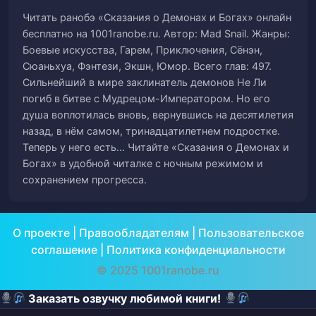
Глава 61. Поддразнивание
62
Читать ранобэ «Сказания о Демонах и Богах» онлайн
бесплатно на 1001ranobe.ru. Автор: Mad Snail. Жанры:
Глава 62. У меня есть деньги
63
Боевые искусства, Гарем, Приключения, Сёнэн,
Сюаньхуа, Фэнтези, Экшн, Юмор. Всего глав: 497.
Глава 63. Аукцион
64
Сильнейший в мире заклинатель демонов Не Ли
погиб в битве с Мудрецом-Императором. Но его
Глава 64. Все для себя
65
душа воплотилась вновь, вернувшись на десятилетия
назад, в нём самом, тринадцатилетнем подростке.
Глава 65. Пилюли
66
Теперь у него есть… Читайте «Сказания о Демонах и
Богах» в удобной читалке с ночным режимом и
Глава 66. Ошеломлённые
67
сохранением прогресса.
Глава 67. Конкуренция на Аукционе
68
О проекте
|
Правообладателям
|
Пользовательское
Глава 68. Непревзойдённое сокровище
69
соглашение
|
Политика конфиденциальности
© 2025 1001ranobe.ru
Глава 69. Цена на уровне Неба
70
Заказать озвучку любимой книги!
Глава 70. Конкуренция
71