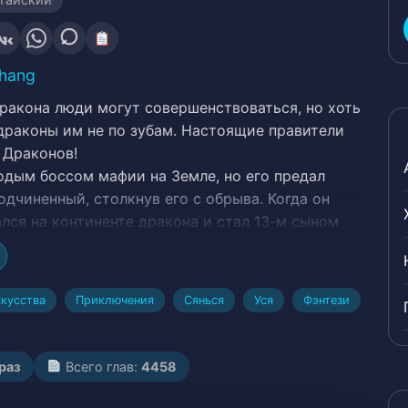
Zhang
ракона люди могут совершенствоваться, но хоть
драконы им не по зубам. Настоящие правители
 Драконов!
дым боссом мафии на Земле, но его предал
дчиненный, столкнув его с обрыва. Когда он
ался на континенте дракона и стал 13-м сыном
ии Цинь Тан. Одновременно с этим была
ильнейшая Система Убийцы Драконов, что
дьбу.
кусства
Приключения
Сянься
Уся
Фэнтези
одители Нин Ци? Где они? Кто же на самом деле
stic Characters, Cowardly Protagonist,
отагонист — парень, Система уровней,
 раз
Всего глав:
4458
льного