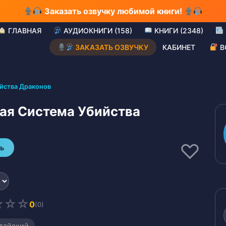
Заказать озвучку любимой книги!
ГЛАВНАЯ
АУДИОКНИГИ (158)
КНИГИ (2348)
ЗАКАЗАТЬ ОЗВУЧКУ
КАБИНЕТ
В
йства Драконов
ая Система Убийства
♡
ь
☆
☆
☆
0
(0)
тайский