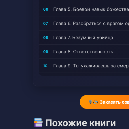
Глава 5. Боевой навык божестве
06
Глава 6. Разобраться с врагом
07
Глава 7. Безумный убийца
08
Глава 8. Ответственность
09
Глава 9. Ты ухаживаешь за сме
10
Глава 10. Собираюсь забрать до
11
Глава 11. Сражение с Лун Ао Тя
12
Заказать оз
Глава 12. Зал Ста Трав
13
Похожие книги
Глава 13. Клан Бездомных
14