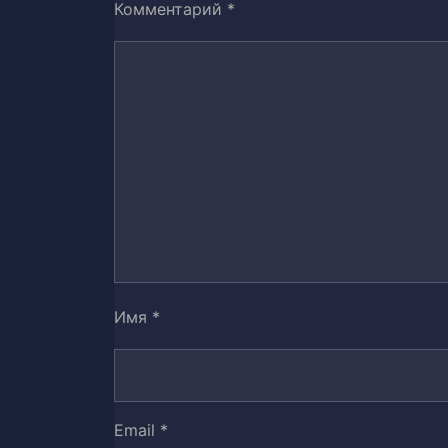
Комментарий
*
Глава 32. Глава 32 — Сяо Юе`эр
33
Глава 33. Уничтожение
34
Глава 34. Гуань Юй
35
Глава 35. Я должен убить тебя
36
Глава 36. Все усложняя
37
Глава 37. Двойной Мастер
38
Глава 38. Нин Сань Е
39
Имя
*
Глава 39. Сражение с Хуанфу
40
Глава 40. Убийство Духовного М
41
Email
*