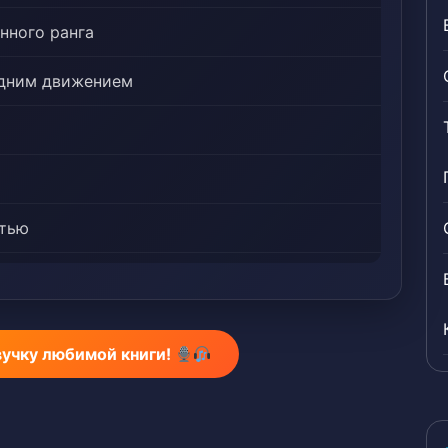
нного ранга
 одним движением
ртью
лг с семьи Лун
нем
вучку любимой книги!