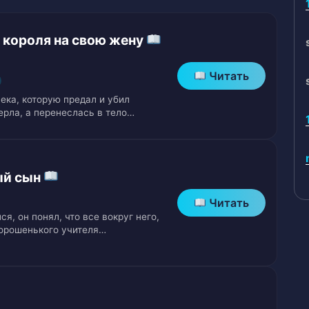
 короля на свою жену
чков жизни
Читать
ека, которую предал и убил
ерла, а перенеслась в тело…
оу
ый сын
Читать
я, он понял, что все вокруг него,
олетовых молний
хорошенького учителя…