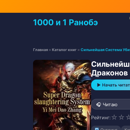
Перейти
к
содержимому
1000 и 1 Ранобэ
Перейти
к
содержимому
Главная
»
Каталог книг
»
Сильнейшая Система Уби
Сильнейш
Драконов
▶ Начать читат
☆
☆
Рейтинг:
Онгоинг
Ки