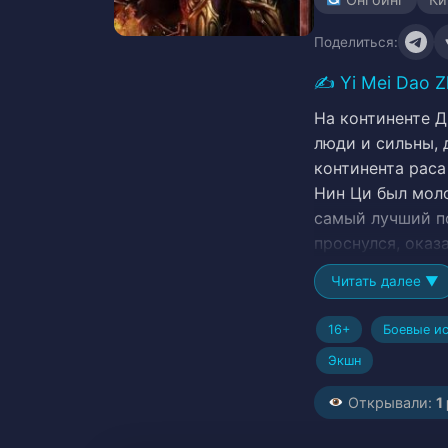
Поделиться:
✍️
Yi Mei Dao 
На континенте Д
люди и сильны, 
континента раса
Нин Ци был моло
самый лучший по
проснулся, оказ
чемпиона Импер
Читать далее ▼
активирована С
изменило его су
16+
Боевые ис
Кто настоящие р
Экшн
Нин Ци?# Masochi
Переселение, Пр
Открывали:
1
Становление си