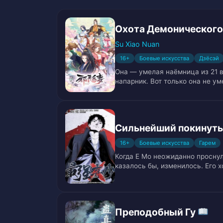
Глава 14. Призыв Люй Бу
15
Охота Демонического
Глава 15. Более десяти тысяч о
16
Su Xiao Nuan
16+
Боевые искусства
Дзёсэй
Глава 16. День Охоты
17
Она — умелая наёмница из 21 в
напарник. Вот только она не ум
Глава 17. Засада
18
Глава 18. Багровая Фея Ли Мо Ч
19
Сильнейший покинут
Глава 19. Огненная Обезьяна
20
16+
Боевые искусства
Гарем
Когда Е Мо неожиданно проснулс
Глава 20. Заполучить птицу фи
21
казалось бы, изменилось. Его 
Глава 21. Катастрофа
22
Глава 22. Грязный язык
23
Преподобный Гу