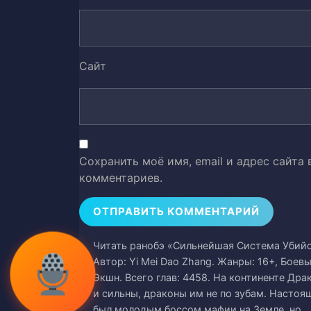
Глава 41. Убирайся
42
Глава 42. Создание питательног
43
Сайт
Глава 43. Подстава
44
Глава 44. УБИТЬ
45
Глава 45. Один удар
46
Сохранить моё имя, email и адрес сайта
Глава 46. Боевой Король пресле
47
комментариев.
Глава 47. Прорыв Сяо Цзы
48
Глава 48. Чжан Лун, Чжао Ху
49
Читать ранобэ «Сильнейшая Система Убийст
Автор: Yi Mei Dao Zhang. Жанры: 16+, Боевы
Глава 49. Сумасшедший Алхими
50
Экшн. Всего глав: 4458. На континенте Др
и сильны, драконы им не по зубам. Настоя
Глава 50. Аукцион
был молодым боссом мафии на Земле, но…
51