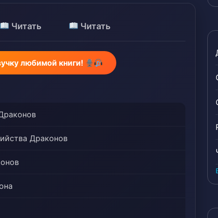
Читать
Читать
вучку любимой книги!
Драконов
бийства Драконов
конов
она