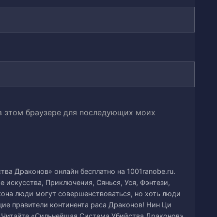
о эликсира
 в этом браузере для последующих моих
дует его
ва Драконов» онлайн бесплатно на 1001ranobe.ru.
е искусства, Приключения, Сянься, Уся, Фэнтези,
к
акона люди могут совершенствоваться, но хоть люди
щие правители континента раса Драконов! Нин Ци
 Читайте «Сильнейшая Система Убийства Драконов»