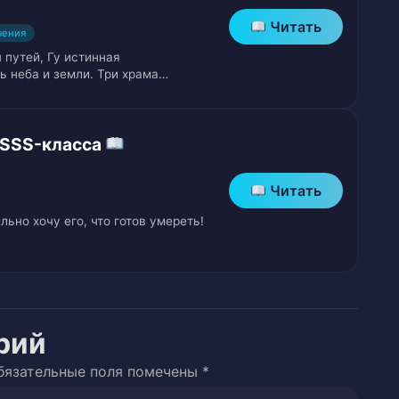
Читать
чения
 путей, Гу истинная
кон
 неба и земли. Три храма…
 SSS-класса
Читать
льно хочу его, что готов умереть!
й Шляпой Нин Хунду
ого Мастера
рий
бязательные поля помечены
*