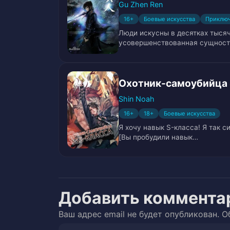
Gu Zhen Ren
Глава 23. Зеркало Возврата
24
16+
Боевые искусства
Приклю
Люди искусны в десятках тысяч
Глава 24. Черный Огненный Дра
25
усовершенствованная сущность
Глава 25. Сражение с Драконом
26
Охотник-самоубийца
Глава 26. Мольба о пощаде
27
Shin Noah
Глава 27. Тройное Повышение
28
16+
18+
Боевые искусства
Я хочу навык S-класса! Я так си
Глава 28. Коронованный Зелёно
29
[Вы пробудили навык…
Глава 29. Сильный удар Духовн
30
Глава 30. Меч Убийцы Драконов
31
Добавить коммента
Глава 31. Миссия продвижения
32
Ваш адрес email не будет опубликован.
О