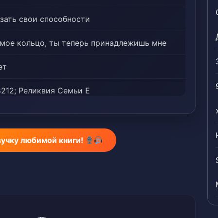
азать свои способности
а мое кольцо, ты теперь принадлежишь мне
ет
8212; Реликвия Семьи Е
вучку любимой книги!
Какое подходящее время!
 мной!