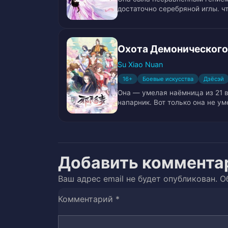
раньше
достаточно серебряной иглы. ч
Глава 24. Сила
25
Охота Демонического
Глава 25. Восстановите все,что
26
Su Xiao Nuan
Глава 26. Нет необходимости в
27
16+
Боевые искусства
Дзёсэй
Она — умелая наёмница из 21 в
Глава 27. Создание ста медици
28
напарник. Вот только она не ум
Глава 28. Открытие
29
Глава 29. Эта пощечина -#8212;
30
Добавить коммента
Глава 30. Обучение
31
Ваш адрес email не будет опубликован.
О
Комментарий
*
Глава 31. Поздравляю, ты прош
32
Глава 32. Враги, как правило, 
33