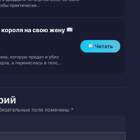
тобы практически…
 короля на свою жену
 принадлежит мне
 бесполезных людях
Читать
ека, которую предал и убил
нских пилюль
ерла, а перенеслась в тело…
 напоминание
рий
бязательные поля помечены
*
ла мое испытание
встречаются на узкой дорожке