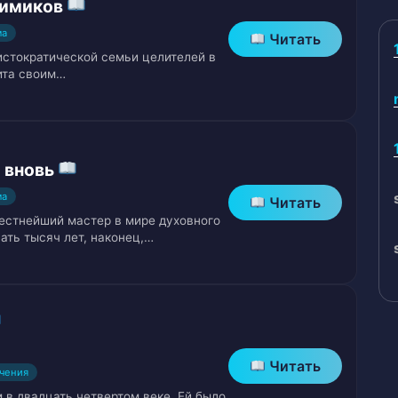
химиков
ма
Читать
стократической семьи целителей в
бита своим…
й
 Лотоса
 вновь
ма
Читать
естнейший мастер в мире духовного
ать тысяч лет, наконец,…
Читать
чения
вещах, которые кто-то уже использовал
в двадцать четвертом веке. Ей было