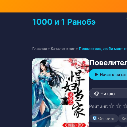
Перейти
к
содержимому
1000 и 1 Ранобэ
Перейти
к
содержимому
Главная
»
Каталог книг
»
Повелитель, люби меня 
Повелител
▶ Начать читат
☆
☆
Рейтинг:
Онгоинг
Ки