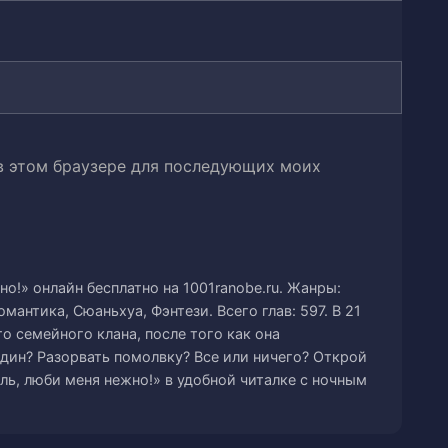
ии по Созданию Пилюль
я Гильдии по Созданию Пилюль
ельны ко мне?
 в этом браузере для последующих моих
сер перед свиньями
о!» онлайн бесплатно на 1001ranobe.ru. Жанры:
йти в этот дом
мантика, Сюаньхуа, Фэнтези. Всего глав: 597. В 21
о семейного клана, после того как она
Вы готовы его проглотить?
дин? Разорвать помолвку? Все или ничего? Открой
ль, люби меня нежно!» в удобной читалке с ночным
л. Он заслужил это