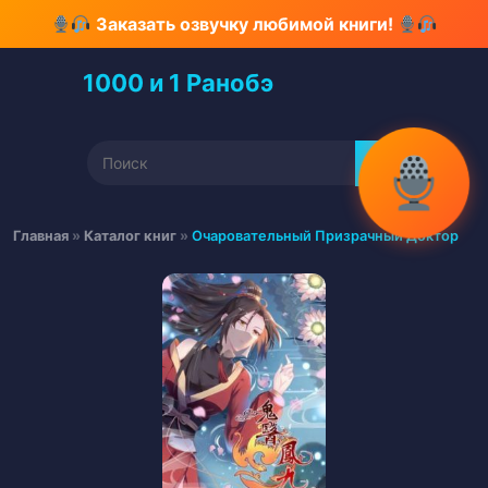
Перейти
Заказать озвучку любимой книги!
к
содержимому
1000 и 1 Ранобэ
Перейти
к
содержимому
Найти:
Главная
»
Каталог книг
»
Очаровательный Призрачный Доктор