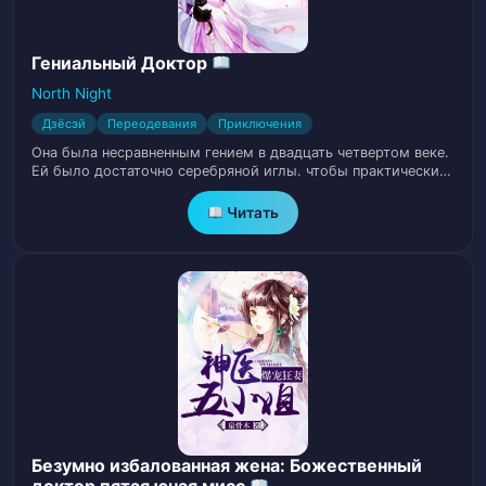
Глава 16. Прибыльное вымогательство
18
Гениальный Доктор
Глава 17. Дядя, эти штуки едят люди?
19
North Night
Дзёсэй
Переодевания
Приключения
Глава 18. Первый намек на
Она была несравненным гением в двадцать четвертом веке.
20
превосходство охотника
Ей было достаточно серебряной иглы. чтобы практически…
Читать
Глава 19. Ошеломление убийственной
21
аурой
Глава 20. Откат от встречного удара
22
Глава 21. Величайший ужас
23
Глава 22. Заказ на убийство
24
Глава 23. Собирание энергии в теле!
25
Безумно избалованная жена: Божественный