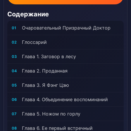
ее меч против превосходящих сил, что потрясет
Небеса! Ее имя разнесется над морями и встряхнет
Содержание
землю!# Адаптировано в маньхуа, Алхимия,
Артефакты, Ассасины, Животное — компаньон,
Очаровательный Призрачный Доктор
01
Красивая героиня, Предательство >>, Черный
живот, Переодевание, Культивация, Хитрый
Глоссарий
02
протагонист, Плотный протагонист, Disfigurement,
Врачи, Familial Love, Девушка — протагонист,
Глава 1. Заговор в лесу
03
Гениальный протагонист, Красивый герой, Объект
любви влюбляется первым, Верные соратники,
Глава 2. Проданная
04
Магические места, Дворянство, Сверхсильный
протагонист, Фениксы, Протагонист сильный с
Глава 3. Я Фэнг Цзю
05
самого начала, Медленное развитие любовного
сюжета, Сильный любовный интерес, От сильного к
Глава 4. Объединение воспоминаний
06
еще более сильному, Переселение
Глава 5. Ножом по горлу
07
Глава 6. Ее первый встречный
08