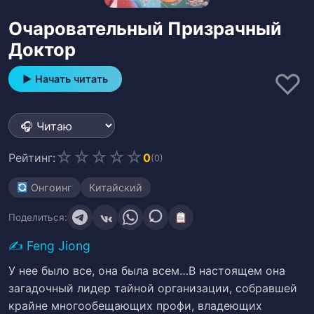
Очаровательный Призрачный
Доктор
♡
▶ Начать читать
☆
☆
☆
☆
☆
Рейтинг:
0
(0)
Онгоинг
Китайский
Поделиться:
✍️
Feng Jiong
У нее было все, она была всем…В настоящем она
загадочный лидер тайной организации, собравшей
крайне многообещающих профи, владеющих