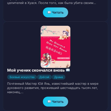
целителей в Хуася. После того, как была убита своим…
Глава 32. Знакомое лицо, пришедшее с
Читать
34
Запада!
Глава 33. Чужой и все же знакомый
35
Глава 34. В шоке от необъяснимой
36
аномалии
Глава 35. Древний Мифический Зверь
37
Мой ученик скончался вновь
Глава 36. Шанс найти яйцо Священного
38
Зверя
Боевые искусства
Дзёсэй
Драма
Почтенный Мастер Юй Янь, известнейший мастер в мире
духовного развития, проживший шестнадцать тысяч лет,
Глава 37. Сбор Представителей
39
наконец,…
Экспертов
Читать
Глава 38. Первые подозрения
40