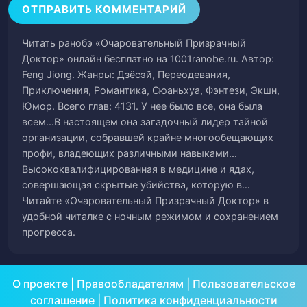
57
женский наряд
Читать ранобэ «Очаровательный Призрачный
Глава 55. (2) - Одетая в восхитительный
58
Доктор» онлайн бесплатно на 1001ranobe.ru. Автор:
женский наряд
Feng Jiong. Жанры: Дзёсэй, Переодевания,
Приключения, Романтика, Сюаньхуа, Фэнтези, Экшн,
Глава 56. Кто же Истинная
59
Юмор. Всего глав: 4131. У нее было все, она была
Возлюбленная?
всем...В настоящем она загадочный лидер тайной
организации, собравшей крайне многообещающих
Глава 57. С улыбкой оглядываясь назад
60
профи, владеющих различными навыками...
Высококвалифицированная в медицине и ядах,
Глава 58. Пространственный Духовный
совершающая скрытые убийства, которую в…
61
Дворец
Читайте «Очаровательный Призрачный Доктор» в
удобной читалке с ночным режимом и сохранением
Глава 59. Ножны Семи Звезд
62
прогресса.
Глава 60. Темная и прохладная ночь
63
О проекте
|
Правообладателям
|
Пользовательское
Глава 61. Бойня в ночи
64
соглашение
|
Политика конфиденциальности