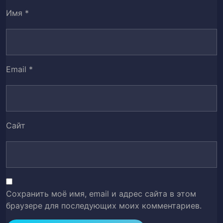
Имя
*
Глава 48. В поисках Меча Голубой Грани
50
Глава 49. Меч Голубой Грани выбирает
51
своего владельца
Email
*
Глава 50. − Три Раза уже Судьба!
52
Глава 51. Яд Тысячелетнего Холода
53
Сайт
Глава 52. Отсюда пути расходятся
54
Глава 53. Защищая друг друга своими
55
жизнями
Сохранить моё имя, email и адрес сайта в этом
Глава 54. Покидая Лес Девяти Ловушек
56
браузере для последующих моих комментариев.
Глава 55. (1) - Одетая в восхитительный