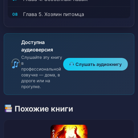
Глава 5. Хозяин питомца
08
Глава 6. Пробуждение
09
Доступна
Глава 7. Три услуги
10
аудиоверсия
Слушайте эту книгу
Глава 8. Духовный колодец Хаоса
11
в
Слушать аудиокнигу
профессиональной
Глава 9. Навык семейства грозовых
озвучке — дома, в
дороге или на
седьмого ранга — Громовой разрез
12
прогулке.
(Часть 1)
Глава 10. Навык семейства грозовых
Похожие книги
седьмого ранга — Громовой разрез
13
(Часть 2)
Глава 11. Необычная Громовая белка
14