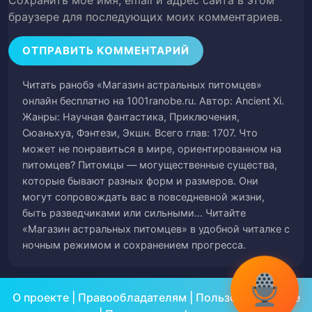
Сохранить моё имя, email и адрес сайта в этом
браузере для последующих моих комментариев.
Глава 55. База исследователей
58
Глава 56. Проверка силы
59
Читать ранобэ «Магазин астральных питомцев»
онлайн бесплатно на 1001ranobe.ru. Автор: Ancient Xi.
Глава 57. Исследовательский склад
60
Жанры: Научная фантастика, Приключения,
обмена
Сюаньхуа, Фэнтези, Экшн. Всего глав: 1707. Что
может не понравиться в мире, ориентированном на
Глава 58. Вход
61
питомцев? Питомцы — могущественные существа,
которые бывают разных форм и размеров. Они
Глава 59. Тапир с тигровой чешуей
62
могут сопровождать вас в повседневной жизни,
быть разведчиками или сильными… Читайте
Глава 60. Зверь Кровавой души
63
«Магазин астральных питомцев» в удобной читалке с
ночным режимом и сохранением прогресса.
Глава 61. Гигантская гора
64
Глава 62. Сигнал бедствия
65
О проекте
|
Правообладателям
|
Пользовательское