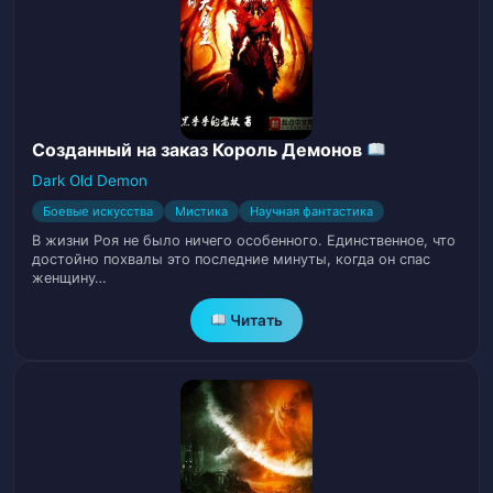
Глава 12. Гениальная хозяйка
15
Глава 13. Способности. низкие
16
Глава 14. Собирание корма
Созданный на заказ Король Демонов
17
Dark Old Demon
Глава 15. Стоимость — 20000
18
Боевые искусства
Мистика
Научная фантастика
В жизни Роя не было ничего особенного. Единственное, что
Глава 16. Заработок
19
достойно похвалы это последние минуты, когда он спас
женщину…
Глава 17. Бандитский магазин
20
Читать
Глава 18. Разведение Королевских
21
зверей?
Глава 19. Сломанная рука
22