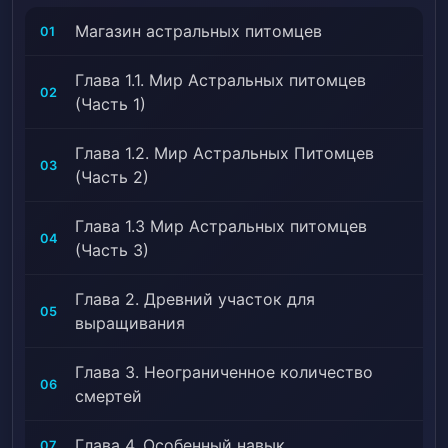
Животное — компаньон, Красивый герой,
Культивация, Культивация обогащения, Младшая
Магазин астральных питомцев
01
сестра, От бедного к богатому, Переселение,
Прирученные животные, Протагонист — парень,
Глава 1.1. Мир Астральных питомцев
02
Сверхсильный протагонист, Система уровней,
(Часть 1)
Сокрытие настоящей личности, Спокойный
протагонист, Становление сильного, Укротитель
Глава 1.2. Мир Астральных Питомцев
03
монстров, Элементы игры
(Часть 2)
Глава 1.3 Мир Астральных питомцев
04
(Часть 3)
Глава 2. Древний участок для
05
выращивания
Глава 3. Неограниченное количество
06
смертей
Глава 4. Особенный навык
07