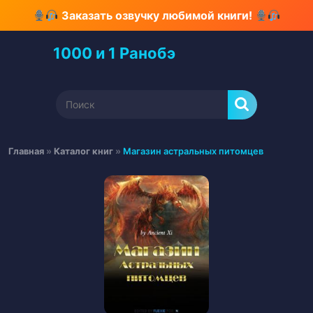
Перейти
Заказать озвучку любимой книги!
к
содержимому
1000 и 1 Ранобэ
Перейти
к
содержимому
Найти:
Главная
»
Каталог книг
»
Магазин астральных питомцев