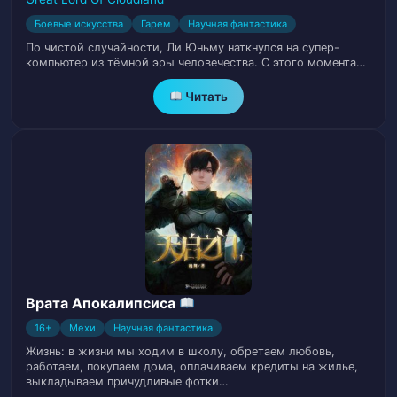
Глава 29. Убийственное намерение
32
Боевые искусства
Гарем
Научная фантастика
По чистой случайности, Ли Юньму наткнулся на супер-
Глава 30. Собирание костей
компьютер из тёмной эры человечества. С этого момента…
33
Читать
Глава 31. Призрак девушки
34
Глава 32. Костяной король
35
Глава 33. Оскорбить и убежать
36
Глава 34. Изменения
37
Глава 35. Пробираясь через горы костей
38
и океаны крови
Врата Апокалипсиса
16+
Мехи
Научная фантастика
Глава 36. Звездная карта Хаоса
39
Жизнь: в жизни мы ходим в школу, обретаем любовь,
работаем, покупаем дома, оплачиваем кредиты на жилье,
выкладываем причудливые фотки…
Глава 37. Необычная культивация
40