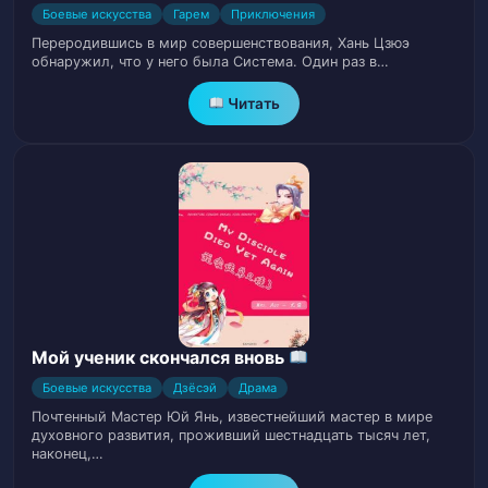
Глава 22
23
Боевые искусства
Гарем
Приключения
Переродившись в мир совершенствования, Хань Цзюэ
Глава 23
24
обнаружил, что у него была Система. Один раз в…
Читать
Глава 24
25
Глава 25
26
Глава 26
27
Глава 27
28
Глава 28
29
Мой ученик скончался вновь
Глава 29
30
Боевые искусства
Дзёсэй
Драма
Почтенный Мастер Юй Янь, известнейший мастер в мире
Глава 30
31
духовного развития, проживший шестнадцать тысяч лет,
наконец,…
Глава 31
32