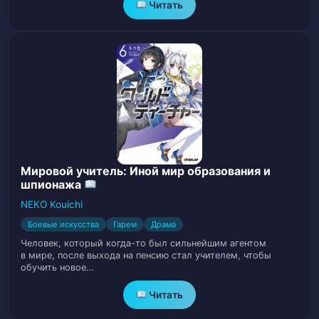
Читать
Глава 32
33
Глава 33
34
Глава 34
35
Глава 35
36
Мировой учитель: Иной мир образования и
Глава 36
37
шпионажа
NEKO Kouichi
Глава 37
38
Боевые искусства
Гарем
Драма
Глава 38
39
Человек, который когда-то был сильнейшим агентом
в мире, после выхода на пенсию стал учителем, чтобы
обучить новое…
Глава 39
40
Читать
Глава 40
41