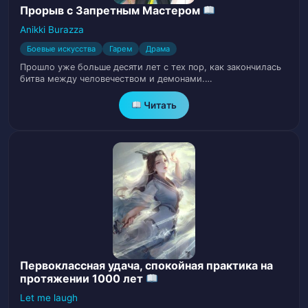
Глава 13
14
Прорыв с Запретным Мастером
Anikki Burazza
Глава 14
15
Боевые искусства
Гарем
Драма
Прошло уже больше десяти лет с тех пор, как закончилась
Глава 15
16
битва между человечеством и демонами.…
Читать
Глава 16
17
Глава 17
18
Глава 18
19
Глава 19
20
Глава 20
21
Первоклассная удача, спокойная практика на
Глава 21
22
протяжении 1000 лет
Let me laugh