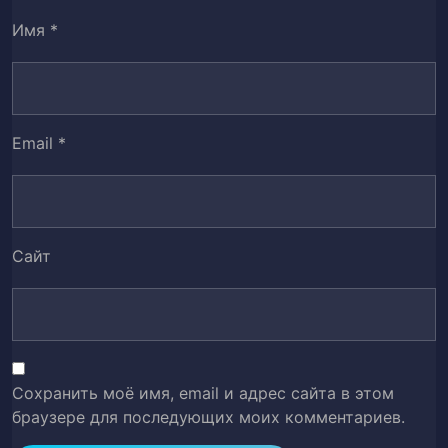
Имя
*
Глава 50
51
Глава 51
52
Глава 52
53
Email
*
Глава 53
54
Глава 54
55
Сайт
Глава 55
56
Глава 56
57
Глава 57
58
Сохранить моё имя, email и адрес сайта в этом
браузере для последующих моих комментариев.
Глава 58
59