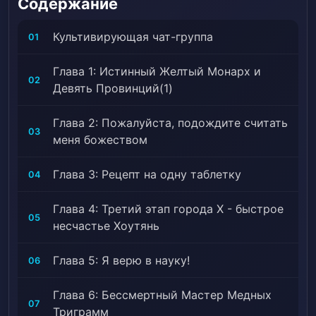
Содержание
реальностей, Приготовление лекарств/зелий,
Scientists, Медленное развитие любовного сюжета,
Культивирующая чат-группа
01
Становление сильного
Глава 1: Истинный Желтый Монарх и
02
Девять Провинций(1)
Глава 2: Пожалуйста, подождите считать
03
меня божеством
Глава 3: Рецепт на одну таблетку
04
Глава 4: Третий этап города Х - быстрое
05
несчастье Хоутянь
Глава 5: Я верю в науку!
06
Глава 6: Бессмертный Мастер Медных
07
Триграмм