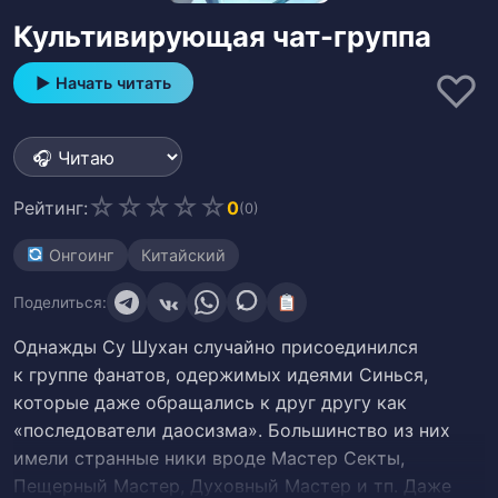
Культивирующая чат-группа
♡
▶ Начать читать
☆
☆
☆
☆
☆
Рейтинг:
0
(0)
Онгоинг
Китайский
Поделиться:
Однажды Су Шухан случайно присоединился
к группе фанатов, одержимых идеями Синься,
которые даже обращались к друг другу как
«последователи даосизма». Большинство из них
имели странные ники вроде Мастер Секты,
Пещерный Мастер, Духовный Мастер и тп. Даже