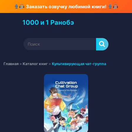
Перейти
Заказать озвучку любимой книги!
к
содержимому
1000 и 1 Ранобэ
Перейти
к
содержимому
Найти:
Главная
»
Каталог книг
»
Культивирующая чат-группа