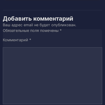
Глава 41
42
Добавить комментарий
Глава 42
43
Ваш адрес email не будет опубликован.
Обязательные поля помечены
*
Глава 43
44
Комментарий
*
Глава 44
45
Глава 45
46
Глава 46
47
Глава 47
48
Глава 48
49
Глава 49
50