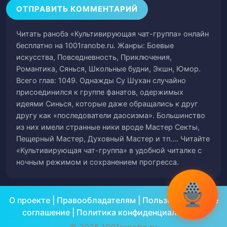
Глава 59
60
Читать ранобэ «Культивирующая чат-группа» онлайн
Глава 60
61
бесплатно на 1001ranobe.ru. Жанры: Боевые
искусства, Повседневность, Приключения,
Глава 61
62
Романтика, Сянься, Школьные будни, Экшн, Юмор.
Всего глав: 1049. Однажды Су Шухан случайно
Глава 62
63
присоединился к группе фанатов, одержимых
идеями Синься, которые даже обращались к друг
Глава 63
64
другу как «последователи даосизма». Большинство
из них имели странные ники вроде Мастер Секты,
Глава 64
65
Пещерный Мастер, Духовный Мастер и тп.… Читайте
«Культивирующая чат-группа» в удобной читалке с
Глава 65
66
ночным режимом и сохранением прогресса.
Глава 66
67
О проекте
|
Правообладателям
|
Пользовательское
Глава 67
68
соглашение
|
Политика конфиденциальности