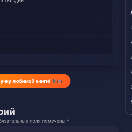
 в гильдии
вучку любимой книги!
рий
бязательные поля помечены
*