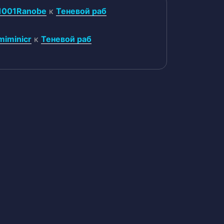
1001Ranobe
к
Теневой раб
miminicr
к
Теневой раб