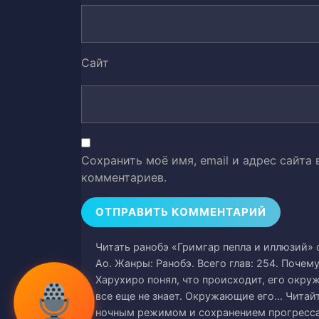
Уровень 1: Пролог
26
Уровень 1: Послесловие автора
Сайт
27
Уровень 2: Начальные иллюстра
28
Уровень 2: Другой уровень
29
Сохранить моё имя, email и адрес сайта
Уровень 2: Неумелый исполните
30
комментариев.
Уровень 2: Сопротивляясь инер
31
Уровень 2: Стиль черной дыры
32
Читать ранобэ «Гримгар пепла и иллюзий» о
Ao. Жанры: Ранобэ. Всего глав: 254. Поче
Уровень 2: Контейнер
33
Харухиро понял, что происходит, его окруж
все еще не знает. Окружающие его… Читайт
Уровень 2: Выбирая длинный пу
34
ночным режимом и сохранением прогресса