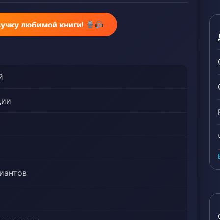
вучку любимой книги!
й
ции
риантов