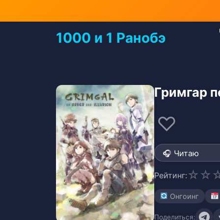
Перейти
к
содержимому
1000 и 1 Ранобэ
Перейти
к
содержимому
Гримгар п
♡
☆
☆
Рейтинг:
Онгоинг
Поделиться: