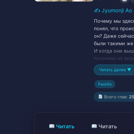
✍️
Jyumonji Ao
Почему мы здес
понял, что прои
он? Даже сейчас
были такими же 
И когда они выш
похожим на вид
Читать далее ▼
Ранобэ
Всего глав:
2
Читать
Читать