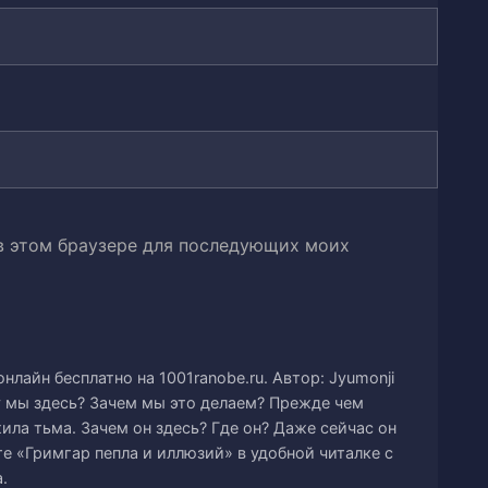
ции
 в этом браузере для последующих моих
ль
ции
нлайн бесплатно на 1001ranobe.ru. Автор: Jyumonji
му мы здесь? Зачем мы это делаем? Прежде чем
ила тьма. Зачем он здесь? Где он? Даже сейчас он
е «Гримгар пепла и иллюзий» в удобной читалке с
ть
.