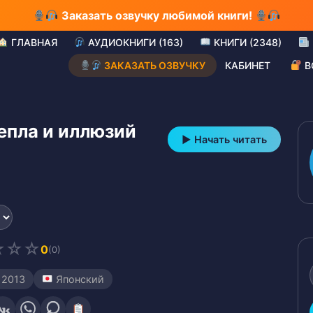
Заказать озвучку любимой книги!
ГЛАВНАЯ
АУДИОКНИГИ (163)
КНИГИ (2348)
ЗАКАЗАТЬ ОЗВУЧКУ
КАБИНЕТ
В
епла и иллюзий
▶ Начать читать
☆
☆
☆
0
(0)
2013
Японский