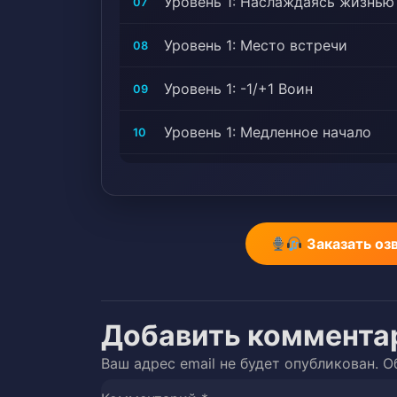
Уровень 1: Наслаждаясь жизнью
07
Уровень 1: Место встречи
08
Уровень 1: -1/+1 Воин
09
Уровень 1: Медленное начало
10
Уровень 1: Упорство
11
Уровень 1: Тяжелое решение
12
Заказать оз
Уровень 1: Дамроу
13
Уровень 1: Не уходи
14
Добавить коммента
Уровень 1: Куда теперь?
15
Ваш адрес email не будет опубликован.
О
Уровень 1: Важная часть
16