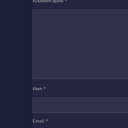
Комментарий
*
Уровень 1: Золотая монета
17
Уровень 1: Извинения
18
Уровень 1: Целясь к вершине
19
Уровень 1: Чем дорожим
20
Уровень 1: Ее причины
21
Уровень 1: Завтра тотчас же пр
22
Имя
*
Уровень 1: Не совсем триумф У
23
Уровень 1: Тонкая грань между
24
Email
*
Уровень 1: Наши тебе подношен
25