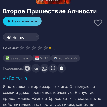
Второе Пришествие Алчности
♡
▶ Начать читать
☆
☆
☆
☆
☆
Рейтинг:
0
(0)
Завершено
2017
Корейский
Поделиться:
✍️
Ro Yu-jin
Я потерялся в мире азартных игр. Отвернулся от
семьи и даже предал возлюбленную. Я впустую
провел жизнь. Жизнь отброса. Вот что сказала мне
действительность: я останусь никем, как бы ни