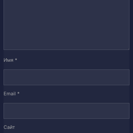
Глава 16. Опасная охота за сокровищами
17
(часть 4)
Глава 17.
18
Глава 18.
19
Глава 19.
20
Имя
*
Глава 20.
21
Глава 21.
22
Email
*
Глава 22.
23
Глава 23.
24
Сайт
Глава 24.
25