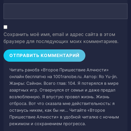
Глава 25.
26
Глава 26.
27
Сохранить моё имя, email и адрес сайта в этом
Глава 27.
браузере для последующих моих комментариев.
28
Глава 28.
29
Глава 29. Оглядываясь назад (часть 1)
30
Читать ранобэ «Второе Пришествие Алчности»
онлайн бесплатно на 1001ranobe.ru. Автор: Ro Yu-jin.
Жанры: Сэйнэн. Всего глав: 104. Я потерялся в мире
Глава 30. Оглядываясь назад (часть 2)
31
азартных игр. Отвернулся от семьи и даже предал
возлюбленную. Я впустую провел жизнь. Жизнь
Глава 31. Непонимание
32
отброса. Вот что сказала мне действительность: я
останусь никем, как бы ни… Читайте «Второе
Глава 32.
33
Пришествие Алчности» в удобной читалке с ночным
режимом и сохранением прогресса.
Глава 33.
34