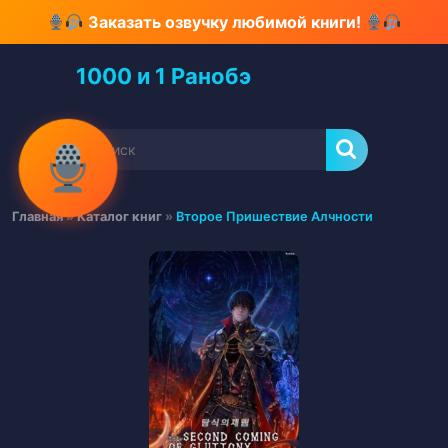
Перейти
Заказать озвучку любимой книги!
к
содержимому
1000 и 1 Ранобэ
Перейти
к
содержимому
Найти:
Главная
»
Каталог книг
»
Второе Пришествие Алчности