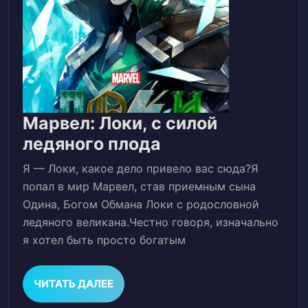
Марвел: Локи, с силой
Марвел:
ледяного плода
Локи,
Я — Локи, какое дело привело вас сюда?Я
с
попал в мир Марвел, став приемным сына
силой
Одина, Богом Обмана Локи с родословной
ледяного великана.Честно говоря, изначально
ледяного
я хотел быть просто богатым
плода
ЧИТАТЬ
ЧИТАТЬ ДАЛЕЕ
ДАЛЕЕ