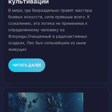
Обычный
культивации
магазин
В мире, где безраздельно правят мастера
человека
боевых искусств, сила превыше всего. К
из
сожалению, эта логика не применима к
определенному человеку из
Флориды
Флориды.Очищенный в радиоактивных
в
осадках, Лео был сильнейшим из ныне
мире
живущих
культивации
ЧИТАТЬ
ЧИТАТЬ ДАЛЕЕ
ДАЛЕЕ