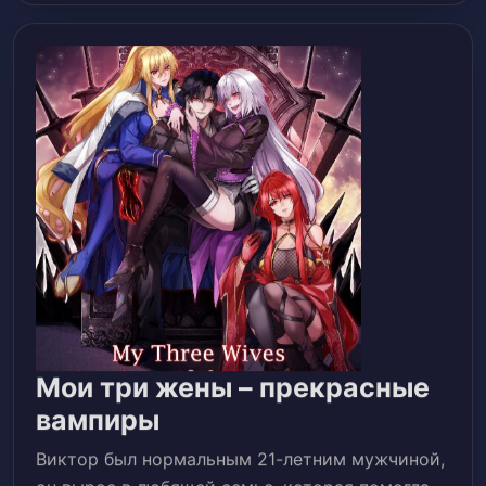
Мои три жены – прекрасные
Мои
вампиры
три
Виктор был нормальным 21-летним мужчиной,
жены