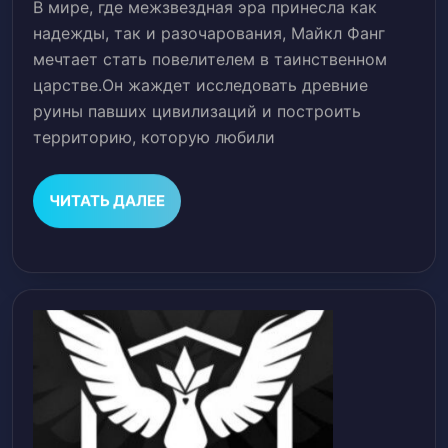
повелитель:
В мире, где межзвездная эра принесла как
Я
надежды, так и разочарования, Майкл Фанг
могу
мечтает стать повелителем в таинственном
царстве.Он жаждет исследовать древние
извлечь
руины павших цивилизаций и построить
все!
территорию, которую любили
ЧИТАТЬ
ЧИТАТЬ ДАЛЕЕ
ДАЛЕЕ