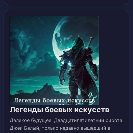
Леген
Легенды боевых искусств
боевы
Далекое будущее. Двадцатипятилетний сирота
искус
Джек Белый, только недавно вышедший в