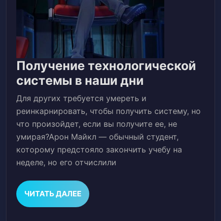
Получение технологической
Получение
системы в наши дни
технологич
Для других требуется умереть и
системы
реинкарнировать, чтобы получить систему, но
в
что произойдет, если вы получите ее, не
умирая?Арон Майкл — обычный студент,
наши
которому предстояло закончить учебу на
дни
неделе, но его отчислили
ЧИТАТЬ
ЧИТАТЬ ДАЛЕЕ
ДАЛЕЕ