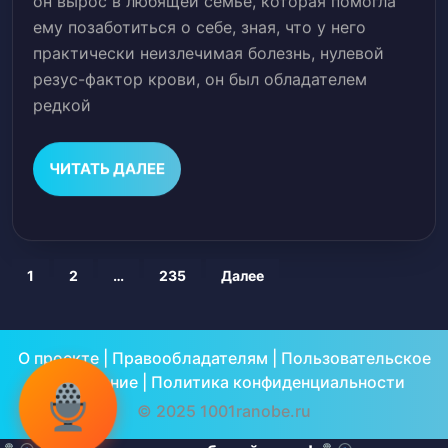
он вырос в любящей семье, которая помогла
–
ему позаботиться о себе, зная, что у него
практически неизлечимая болезнь, нулевой
прекрасные
резус-фактор крови, он был обладателем
вампиры
редкой
ЧИТАТЬ
ЧИТАТЬ ДАЛЕЕ
ДАЛЕЕ
Пагинация
1
2
…
235
Далее
записей
О проекте
|
Правообладателям
|
Пользовательское
соглашение
|
Политика конфиденциальности
© 2025 1001ranobe.ru