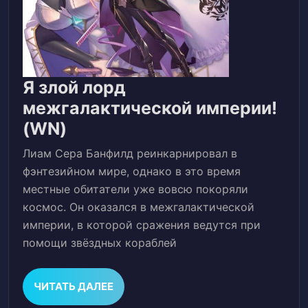
Я злой лорд
межгалактической империи!
Я
(WN)
злой
Лиам Сера Банфилд реинкарнировал в
лорд
фэнтезийном мире, однако в это время
межгалактической
местные обитатели уже вовсю покоряли
космос. Он оказался в межгалактической
империи!
империи, в которой сражения ведутся при
(WN)
помощи звёздных кораблей
ЧИТАТЬ
ЧИТАТЬ ДАЛЕЕ
ДАЛЕЕ