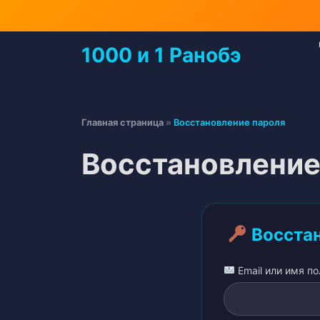
Перейти
к
содержимому
1000 и 1 Ранобэ
Перейти
к
содержимому
Главная страница
»
Восстановление пароля
Восстановление
Восстан
Email или имя п