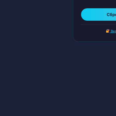
Сбр
Вер